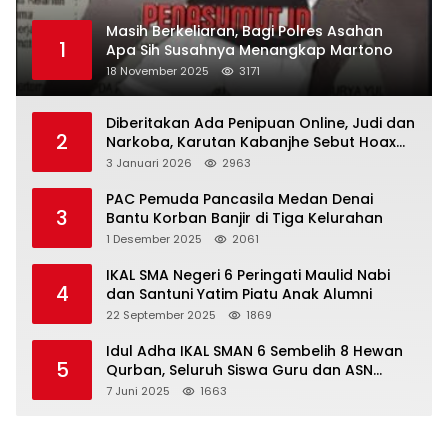
Masih Berkeliaran, Bagi Polres Asahan
1
Apa Sih Susahnya Menangkap Martono
18 November 2025
3171
Diberitakan Ada Penipuan Online, Judi dan
2
Narkoba, Karutan Kabanjhe Sebut Hoax
dan Berita Tak Beryanggungjawab
3 Januari 2026
2963
PAC Pemuda Pancasila Medan Denai
3
Bantu Korban Banjir di Tiga Kelurahan
1 Desember 2025
2061
IKAL SMA Negeri 6 Peringati Maulid Nabi
4
dan Santuni Yatim Piatu Anak Alumni
22 September 2025
1869
Idul Adha IKAL SMAN 6 Sembelih 8 Hewan
5
Qurban, Seluruh Siswa Guru dan ASN
Dapat Daging
7 Juni 2025
1663