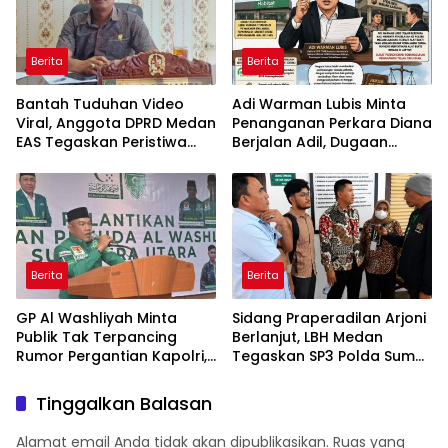
Berita
Berita
Bantah Tuduhan Video
Adi Warman Lubis Minta
Viral, Anggota DPRD Medan
Penanganan Perkara Diana
EAS Tegaskan Peristiwa
Berjalan Adil, Dugaan
Lama dan Bukan Vape
Pelanggaran Hak Pekerja
Narkotika
Ikut Diusut
Berita
Berita
GP Al Washliyah Minta
Sidang Praperadilan Arjoni
Publik Tak Terpancing
Berlanjut, LBH Medan
Rumor Pergantian Kapolri,
Tegaskan SP3 Polda Sumut
Tegaskan Polri Tetap Solid
Cacat Hukum
Tinggalkan Balasan
Alamat email Anda tidak akan dipublikasikan.
Ruas yang