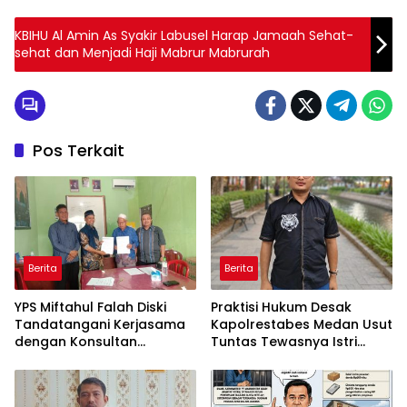
KBIHU Al Amin As Syakir Labusel Harap Jamaah Sehat-
sehat dan Menjadi Haji Mabrur Mabrurah
Pos Terkait
Berita
Berita
YPS Miftahul Falah Diski
Praktisi Hukum Desak
Tandatangani Kerjasama
Kapolrestabes Medan Usut
dengan Konsultan
Tuntas Tewasnya Istri
Pendidikan Al Misbah
Polisi di Helvetia
Indonesia