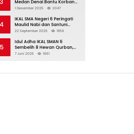
3
Medan Denai Bantu Korban
Banjir di Tiga Kelurahan
1 Desember 2025
2047
IKAL SMA Negeri 6 Peringati
4
Maulid Nabi dan Santuni
Yatim Piatu Anak Alumni
22 September 2025
1859
Idul Adha IKAL SMAN 6
5
Sembelih 8 Hewan Qurban,
Seluruh Siswa Guru dan ASN
7 Juni 2025
1651
Dapat Daging