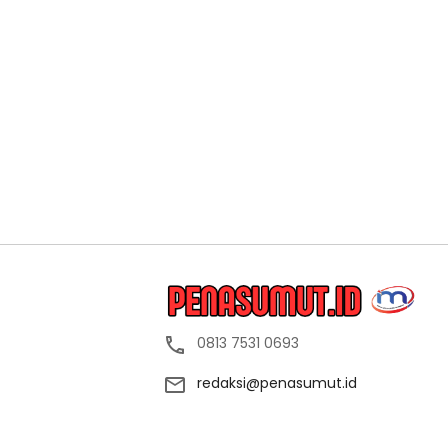
0813 7531 0693
redaksi@penasumut.id