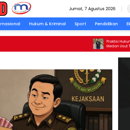
Jumat, 7 Agustus 2026
ernasional
Hukum & Kriminal
Sport
Pendidikan
E
Praktisi Hukum Des
Medan Usut Tuntas T
di Helvetia