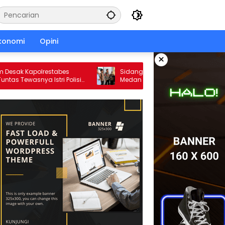
konomi
Opini
×
ak Kapolrestabes
Sidang Praperadilan Arjoni Berlanjut, LB
ewasnya Istri Polisi
Medan Tegaskan SP3 Polda Sumut
Cacat Hukum