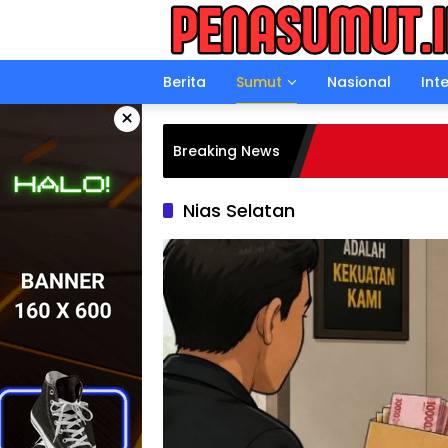
Langsung
ke
konten
Berita
Sumut
Nasional
Int
×
Breaking News
Nias Selatan