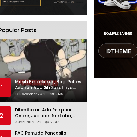
Popular Posts
Masih Berkeliaran, Bagi Polres
1
Asahan Apa Sih Susahnya
Menangkap Martono
18 November 2025
3139
Diberitakan Ada Penipuan
2
Online, Judi dan Narkoba,
Karutan Kabanjhe Sebut Hoax
3 Januari 2026
2947
dan Berita Tak
Beryanggungjawab
PAC Pemuda Pancasila