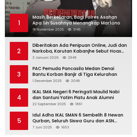
Masih Berkeliaran, Bagi Polres Asahan
1
Apa Sih Susahnya Menangkap Martono
18 November 2025
3145
Diberitakan Ada Penipuan Online, Judi dan
2
Narkoba, Karutan Kabanjhe Sebut Hoax
dan Berita Tak Beryanggungjawab
3 Januari 2026
2949
PAC Pemuda Pancasila Medan Denai
3
Bantu Korban Banjir di Tiga Kelurahan
1 Desember 2025
2049
IKAL SMA Negeri 6 Peringati Maulid Nabi
4
dan Santuni Yatim Piatu Anak Alumni
22 September 2025
1861
Idul Adha IKAL SMAN 6 Sembelih 8 Hewan
5
Qurban, Seluruh Siswa Guru dan ASN
Dapat Daging
7 Juni 2025
1653