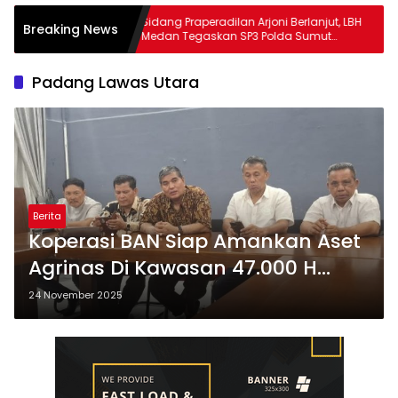
abes
Sidang Praperadilan Arjoni Berlanjut, LBH
Breaking News
i Polisi
Medan Tegaskan SP3 Polda Sumut
Cacat Hukum
Padang Lawas Utara
Berita
Koperasi BAN Siap Amankan Aset
Agrinas Di Kawasan 47.000 H
Kabupaten Padang Lawas dan
24 November 2025
Padang Lawas Utara