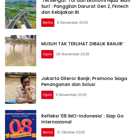
‘Tersengat’ Tol dan Ekonomi Hijau ‘Mati
Suri’ : Panggilan Darurat Gen Z, Fintech
dan Kebijakan BI
Berita
6 Desember 2025
MUSUH TAK TERLIHAT DIBALIK BANJIR’
Opini
26 November 2025
Jakarta Diteror Banjir, Pramono Siaga
Penanganan dan Solusi
Opini
5 November 2025
Refleksi ’08 IMO-Indonesia’ : Siap Go
Internasional
Berita
31 Oktober 2025