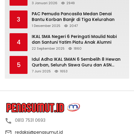
dan Berita Tak Beryanggungjawab
3 Januari 2026
2949
PAC Pemuda Pancasila Medan Denai
3
Bantu Korban Banjir di Tiga Kelurahan
1 Desember 2025
2047
IKAL SMA Negeri 6 Peringati Maulid Nabi
4
dan Santuni Yatim Piatu Anak Alumni
22 September 2025
1860
Idul Adha IKAL SMAN 6 Sembelih 8 Hewan
5
Qurban, Seluruh Siswa Guru dan ASN
Dapat Daging
7 Juni 2025
1653
0813 7531 0693
redaksi@penasumut.id