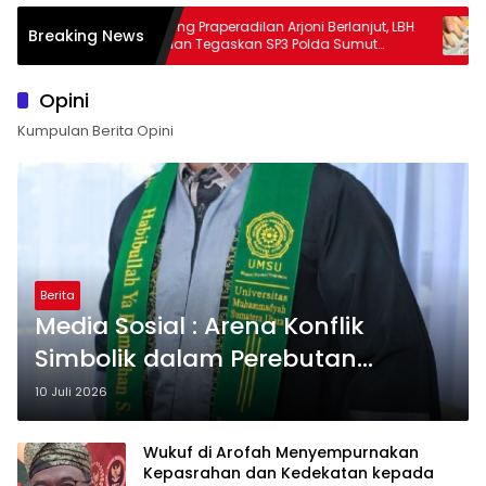
Sidang Praperadilan Arjoni Berlanjut, LBH
Kemati
Breaking News
si
Medan Tegaskan SP3 Polda Sumut
Jangga
Cacat Hukum
Bukan 
Tundak
Opini
Kumpulan Berita Opini
Berita
Media Sosial : Arena Konflik
Simbolik dalam Perebutan
Kekuasaan dan Ideologi
10 Juli 2026
Wukuf di Arofah Menyempurnakan
Kepasrahan dan Kedekatan kepada