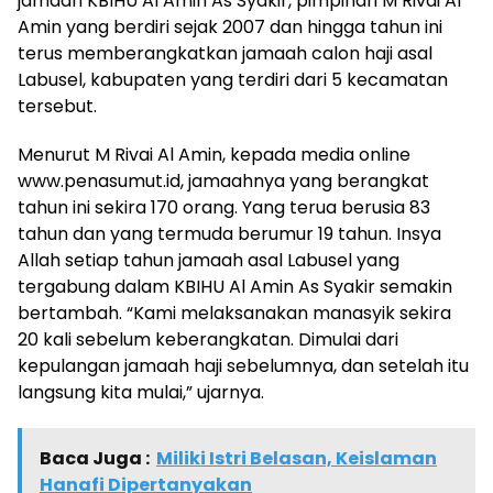
jamaah KBIHU Al Amin As Syakir, pimpinan M Rivai Al
Amin yang berdiri sejak 2007 dan hingga tahun ini
terus memberangkatkan jamaah calon haji asal
Labusel, kabupaten yang terdiri dari 5 kecamatan
tersebut.
Menurut M Rivai Al Amin, kepada media online
www.penasumut.id, jamaahnya yang berangkat
tahun ini sekira 170 orang. Yang terua berusia 83
tahun dan yang termuda berumur 19 tahun. Insya
Allah setiap tahun jamaah asal Labusel yang
tergabung dalam KBIHU Al Amin As Syakir semakin
bertambah. “Kami melaksanakan manasyik sekira
20 kali sebelum keberangkatan. Dimulai dari
kepulangan jamaah haji sebelumnya, dan setelah itu
langsung kita mulai,” ujarnya.
Baca Juga :
Miliki Istri Belasan, Keislaman
Hanafi Dipertanyakan