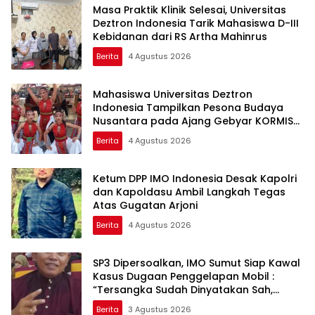
Masa Praktik Klinik Selesai, Universitas
Deztron Indonesia Tarik Mahasiswa D-III
Kebidanan dari RS Artha Mahinrus
Berita
4 Agustus 2026
Mahasiswa Universitas Deztron
Indonesia Tampilkan Pesona Budaya
Nusantara pada Ajang Gebyar KORMISU
Road to FORPROVSU 2026
Berita
4 Agustus 2026
Ketum DPP IMO Indonesia Desak Kapolri
dan Kapoldasu Ambil Langkah Tegas
Atas Gugatan Arjoni
Berita
4 Agustus 2026
SP3 Dipersoalkan, IMO Sumut Siap Kawal
Kasus Dugaan Penggelapan Mobil :
“Tersangka Sudah Dinyatakan Sah,
Mengapa Perkara Dihentikan?”
Berita
3 Agustus 2026