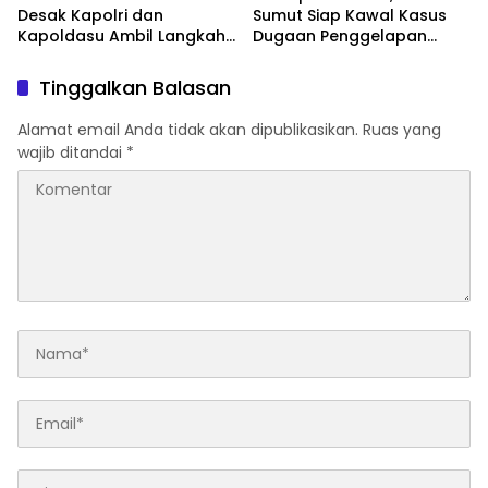
Desak Kapolri dan
Sumut Siap Kawal Kasus
Kapoldasu Ambil Langkah
Dugaan Penggelapan
Tegas Atas Gugatan Arjoni
Mobil : “Tersangka Sudah
Dinyatakan Sah, Mengapa
Tinggalkan Balasan
Perkara Dihentikan?”
Alamat email Anda tidak akan dipublikasikan.
Ruas yang
wajib ditandai
*