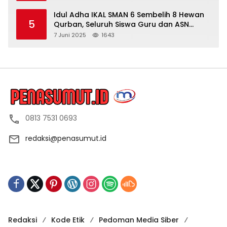
Idul Adha IKAL SMAN 6 Sembelih 8 Hewan
5
Qurban, Seluruh Siswa Guru dan ASN
Dapat Daging
7 Juni 2025
1643
0813 7531 0693
redaksi@penasumut.id
Redaksi
Kode Etik
Pedoman Media Siber