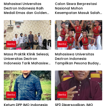
Mahasiswi Universitas
Calon Siswa Berprestasi
Deztron Indonesia Raih
Nasional Mohon
Medali Emas dan Golden
Kesempatan Masuk Salah
Ticket Menuju FORNAS
Satu SMA Negeri di Medan
Berita
Berita
Masa Praktik Klinik Selesai,
Mahasiswa Universitas
Universitas Deztron
Deztron Indonesia
Indonesia Tarik Mahasiswa
Tampilkan Pesona Budaya
D-III Kebidanan dari RS
Nusantara pada Ajang
Artha Mahinrus
Gebyar KORMISU Road to
FORPROVSU 2026
Berita
Berita
Ketum DPP IMO Indonesia
SP3 Dipersoalkan, IMO