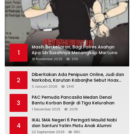
Masih Berkeliaran, Bagi Polres Asahan
1
Apa Sih Susahnya Menangkap Martono
18 November 2025
3119
Diberitakan Ada Penipuan Online, Judi dan
2
Narkoba, Karutan Kabanjhe Sebut Hoax
dan Berita Tak Beryanggungjawab
3 Januari 2026
2941
PAC Pemuda Pancasila Medan Denai
3
Bantu Korban Banjir di Tiga Kelurahan
1 Desember 2025
2035
IKAL SMA Negeri 6 Peringati Maulid Nabi
4
dan Santuni Yatim Piatu Anak Alumni
22 September 2025
1851