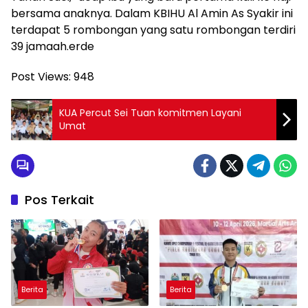
bersama anaknya. Dalam KBIHU Al Amin As Syakir ini
terdapat 5 rombongan yang satu rombongan terdiri
39 jamaah.erde
Post Views:
948
KUA Percut Sei Tuan komitmen Layani
Umat
Pos Terkait
Berita
Berita