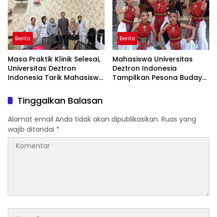
Berita
Berita
Masa Praktik Klinik Selesai,
Mahasiswa Universitas
Universitas Deztron
Deztron Indonesia
Indonesia Tarik Mahasiswa
Tampilkan Pesona Budaya
D-III Kebidanan dari RS
Nusantara pada Ajang
Artha Mahinrus
Gebyar KORMISU Road to
Tinggalkan Balasan
FORPROVSU 2026
Alamat email Anda tidak akan dipublikasikan.
Ruas yang
wajib ditandai
*