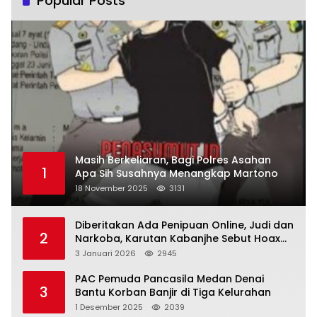
Popular Posts
Masih Berkeliaran, Bagi Polres Asahan
1
Apa Sih Susahnya Menangkap Martono
18 November 2025
3131
Diberitakan Ada Penipuan Online, Judi dan
2
Narkoba, Karutan Kabanjhe Sebut Hoax
dan Berita Tak Beryanggungjawab
3 Januari 2026
2945
PAC Pemuda Pancasila Medan Denai
3
Bantu Korban Banjir di Tiga Kelurahan
1 Desember 2025
2039