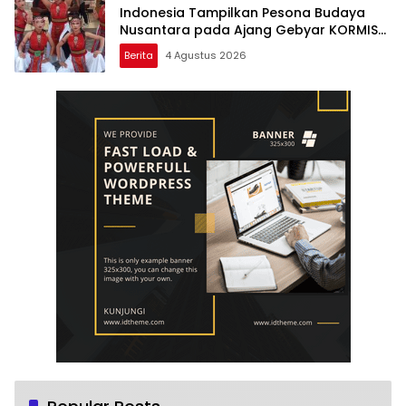
Indonesia Tampilkan Pesona Budaya
Nusantara pada Ajang Gebyar KORMISU
Road to FORPROVSU 2026
Berita
4 Agustus 2026