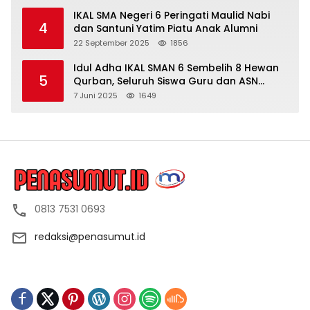
IKAL SMA Negeri 6 Peringati Maulid Nabi
4
dan Santuni Yatim Piatu Anak Alumni
22 September 2025
1856
Idul Adha IKAL SMAN 6 Sembelih 8 Hewan
5
Qurban, Seluruh Siswa Guru dan ASN
Dapat Daging
7 Juni 2025
1649
0813 7531 0693
redaksi@penasumut.id