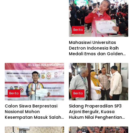
Berita
Mahasiswi Universitas
Deztron Indonesia Raih
Medali Emas dan Golden
Ticket Menuju FORNAS
Berita
Berita
Calon Siswa Berprestasi
Sidang Praperadilan SP3
Nasional Mohon
Arjoni Bergulir, Kuasa
Kesempatan Masuk Salah
Hukum Nilai Penghentian
Satu SMA Negeri di Medan
Penyidikan Tidak Lazim