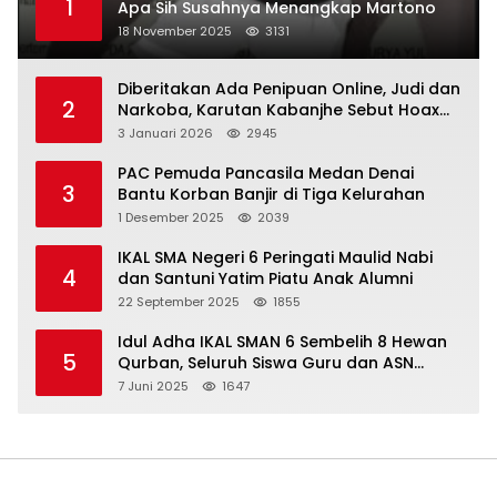
1
Apa Sih Susahnya Menangkap Martono
18 November 2025
3131
Diberitakan Ada Penipuan Online, Judi dan
2
Narkoba, Karutan Kabanjhe Sebut Hoax
dan Berita Tak Beryanggungjawab
3 Januari 2026
2945
PAC Pemuda Pancasila Medan Denai
3
Bantu Korban Banjir di Tiga Kelurahan
1 Desember 2025
2039
IKAL SMA Negeri 6 Peringati Maulid Nabi
4
dan Santuni Yatim Piatu Anak Alumni
22 September 2025
1855
Idul Adha IKAL SMAN 6 Sembelih 8 Hewan
5
Qurban, Seluruh Siswa Guru dan ASN
Dapat Daging
7 Juni 2025
1647