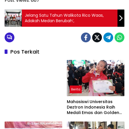
Post Views:
887
Jelang Satu Tahun Walikota Rico Waas,
Adakah Medan Berubah’,
Pos Terkait
Berita
Mahasiswi Universitas
Deztron Indonesia Raih
Medali Emas dan Golden
Ticket Menuju FORNAS