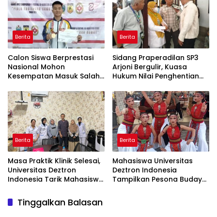
Berita
Berita
Calon Siswa Berprestasi
Sidang Praperadilan SP3
Nasional Mohon
Arjoni Bergulir, Kuasa
Kesempatan Masuk Salah
Hukum Nilai Penghentian
Satu SMA Negeri di Medan
Penyidikan Tidak Lazim
Berita
Berita
Masa Praktik Klinik Selesai,
Mahasiswa Universitas
Universitas Deztron
Deztron Indonesia
Indonesia Tarik Mahasiswa
Tampilkan Pesona Budaya
D-III Kebidanan dari RS
Nusantara pada Ajang
Artha Mahinrus
Gebyar KORMISU Road to
Tinggalkan Balasan
FORPROVSU 2026