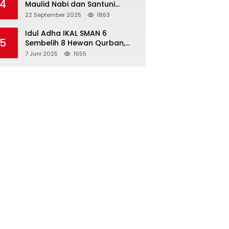
4
Maulid Nabi dan Santuni
Yatim Piatu Anak Alumni
22 September 2025
1863
Idul Adha IKAL SMAN 6
5
Sembelih 8 Hewan Qurban,
Seluruh Siswa Guru dan ASN
7 Juni 2025
1655
Dapat Daging