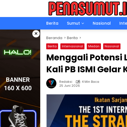
Langsung
ke
konten
Berita
Sumut
Nasional
Int
×
Beranda
Berita
Berita
Internasional
Medan
Nasional
Menggali Potensi 
Kali PB ISMI Gelar
Redaksi
4 Min Baca
25 Juni 2026