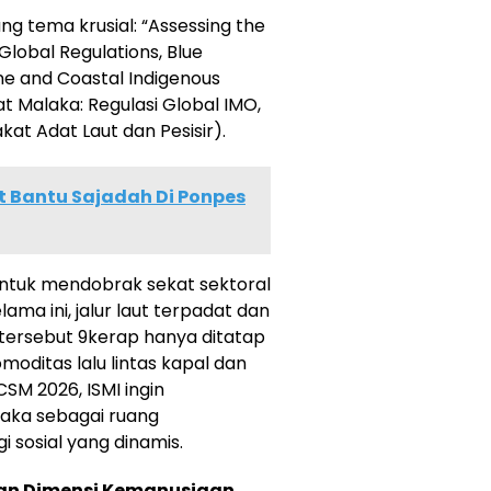
ng tema krusial: “Assessing the
 Global Regulations, Blue
ne and Coastal Indigenous
 Malaka: Regulasi Global IMO,
kat Adat Laut dan Pesisir).
 Bantu Sajadah Di Ponpes
I untuk mendobrak sekat sektoral
ma ini, jalur laut terpadat dan
a tersebut 9kerap hanya ditatap
moditas lalu lintas kapal dan
CSM 2026, ISMI ingin
aka sebagai ruang
i sosial yang dinamis.
dan Dimensi Kemanusiaan