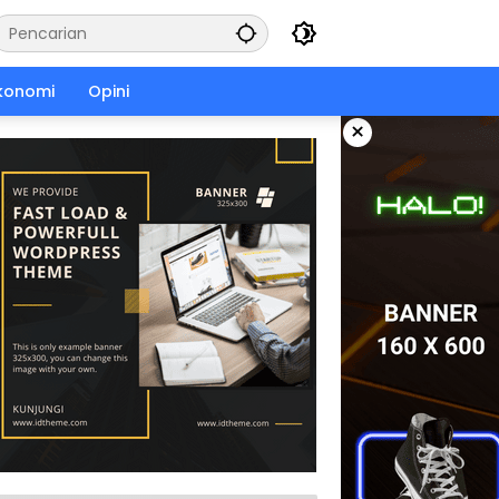
konomi
Opini
×