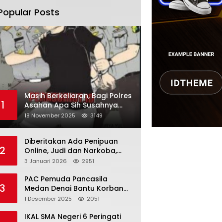
Popular Posts
Masih Berkeliaran, Bagi Polres
1
Asahan Apa Sih Susahnya
Menangkap Martono
18 November 2025
3149
Diberitakan Ada Penipuan
2
Online, Judi dan Narkoba,
Karutan Kabanjhe Sebut Hoax
3 Januari 2026
2951
dan Berita Tak
Beryanggungjawab
PAC Pemuda Pancasila
3
Medan Denai Bantu Korban
Banjir di Tiga Kelurahan
1 Desember 2025
2051
IKAL SMA Negeri 6 Peringati