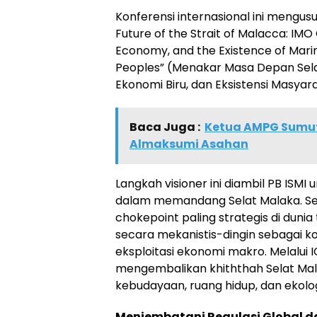
Konferensi internasional ini mengusu
Future of the Strait of Malacca: IMO
Economy, and the Existence of Mari
Peoples” (Menakar Masa Depan Selat
Ekonomi Biru, dan Eksistensi Masyara
Baca Juga :
Ketua AMPG Sumut
Almaksumi Asahan
Langkah visioner ini diambil PB ISM
dalam memandang Selat Malaka. Sela
chokepoint paling strategis di duni
secara mekanistis-dingin sebagai ko
eksploitasi ekonomi makro. Melalui I
mengembalikan khiththah Selat Mal
kebudayaan, ruang hidup, dan ekolog
Menjembatani Regulasi Global 