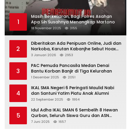
Masih Berkeliaran, Bagi Polres Asahan
1
Apa Sih Susahnya Menangkap Martono
18 November 2025
3155
Diberitakan Ada Penipuan Online, Judi dan
2
Narkoba, Karutan Kabanjhe Sebut Hoax
dan Berita Tak Beryanggungjawab
3 Januari 2026
2953
PAC Pemuda Pancasila Medan Denai
3
Bantu Korban Banjir di Tiga Kelurahan
1 Desember 2025
2051
IKAL SMA Negeri 6 Peringati Maulid Nabi
4
dan Santuni Yatim Piatu Anak Alumni
22 September 2025
1864
Idul Adha IKAL SMAN 6 Sembelih 8 Hewan
5
Qurban, Seluruh Siswa Guru dan ASN
Dapat Daging
7 Juni 2025
1657