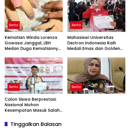
Berita
Berita
Kematian Winda Lorenza
Mahasiswi Universitas
Gowasa Janggal, LBH
Deztron Indonesia Raih
Medan Duga Kematiannya
Medali Emas dan Golden
Bukan Bunuh Diri Melainkan
Ticket Menuju FORNAS
Ada Dugaan Tundak
Pidana
Berita
Berita
Calon Siswa Berprestasi
Nasional Mohon
Kesempatan Masuk Salah
Satu SMA Negeri di Medan
Tinggalkan Balasan