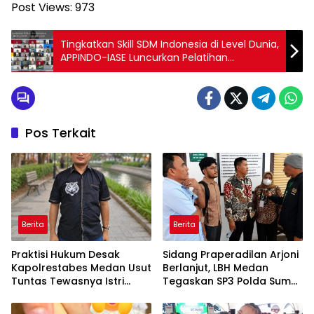
Post Views:
973
Tingkatkan Skill SDM Indonesia di Level Dunia,
APPINDO-IASE Luncurkan Pelatihan
Bersandar Internasional
Pos Terkait
Berita
Berita
Praktisi Hukum Desak
Sidang Praperadilan Arjoni
Kapolrestabes Medan Usut
Berlanjut, LBH Medan
Tuntas Tewasnya Istri
Tegaskan SP3 Polda Sumut
Polisi di Helvetia
Cacat Hukum