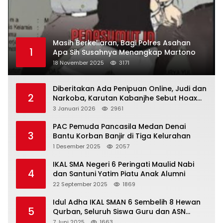
Masih Berkeliaran, Bagi Polres Asahan
1
Apa Sih Susahnya Menangkap Martono
18 November 2025
3171
Diberitakan Ada Penipuan Online, Judi dan
2
Narkoba, Karutan Kabanjhe Sebut Hoax
dan Berita Tak Beryanggungjawab
3 Januari 2026
2961
PAC Pemuda Pancasila Medan Denai
3
Bantu Korban Banjir di Tiga Kelurahan
1 Desember 2025
2057
IKAL SMA Negeri 6 Peringati Maulid Nabi
4
dan Santuni Yatim Piatu Anak Alumni
22 September 2025
1869
Idul Adha IKAL SMAN 6 Sembelih 8 Hewan
5
Qurban, Seluruh Siswa Guru dan ASN
Dapat Daging
7 Juni 2025
1663