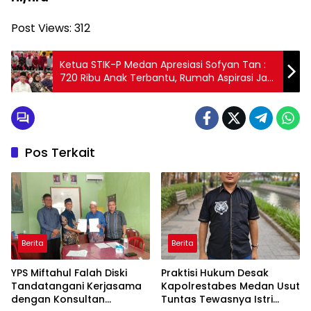
Post Views:
312
Ketua STIK-P Medan Apresiasi Sofyan Tan :
720 Ribu Anak Terbantu, Rumah Aspirasi Jadi
Harapan Baru Pendidikan Masyarakat
Pos Terkait
Berita
Berita
YPS Miftahul Falah Diski
Praktisi Hukum Desak
Tandatangani Kerjasama
Kapolrestabes Medan Usut
dengan Konsultan
Tuntas Tewasnya Istri