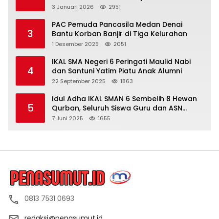
dan Berita Tak Beryanggungjawab
3 Januari 2026
2951
PAC Pemuda Pancasila Medan Denai
3
Bantu Korban Banjir di Tiga Kelurahan
1 Desember 2025
2051
IKAL SMA Negeri 6 Peringati Maulid Nabi
4
dan Santuni Yatim Piatu Anak Alumni
22 September 2025
1863
Idul Adha IKAL SMAN 6 Sembelih 8 Hewan
5
Qurban, Seluruh Siswa Guru dan ASN
Dapat Daging
7 Juni 2025
1655
0813 7531 0693
redaksi@penasumut.id