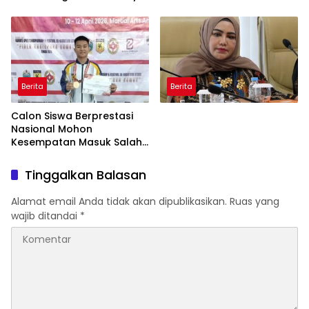
Bukan Bunuh Diri Melainkan
Ticket Menuju FORNAS
Ada Dugaan Tundak
Pidana
Berita
Berita
Calon Siswa Berprestasi
Nasional Mohon
Kesempatan Masuk Salah
Satu SMA Negeri di Medan
Tinggalkan Balasan
Alamat email Anda tidak akan dipublikasikan.
Ruas yang
wajib ditandai
*