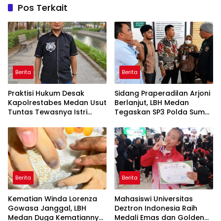
Pos Terkait
Berita
Berita
Praktisi Hukum Desak
Sidang Praperadilan Arjoni
Kapolrestabes Medan Usut
Berlanjut, LBH Medan
Tuntas Tewasnya Istri
Tegaskan SP3 Polda Sumut
Polisi di Helvetia
Cacat Hukum
Berita
Berita
Kematian Winda Lorenza
Mahasiswi Universitas
Gowasa Janggal, LBH
Deztron Indonesia Raih
Medan Duga Kematiannya
Medali Emas dan Golden