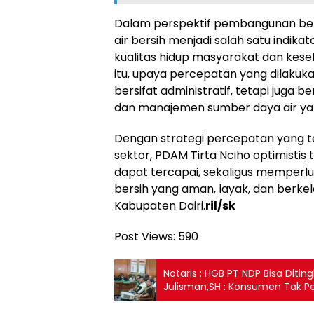
Dalam perspektif pembangunan ber
air bersih menjadi salah satu indik
kualitas hidup masyarakat dan kese
itu, upaya percepatan yang dilakuk
bersifat administratif, tetapi juga 
dan manajemen sumber daya air yan
Dengan strategi percepatan yang te
sektor, PDAM Tirta Nciho optimisti
dapat tercapai, sekaligus memperl
bersih yang aman, layak, dan berke
Kabupaten Dairi.
ril/sk
Post Views:
590
Notaris : HGB PT NDP Bisa Diti
Julisman,SH : Konsumen Tak Pe