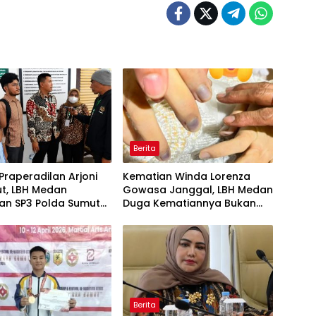
Berita
Praperadilan Arjoni
Kematian Winda Lorenza
ut, LBH Medan
Gowasa Janggal, LBH Medan
an SP3 Polda Sumut
Duga Kematiannya Bukan
Hukum
Bunuh Diri Melainkan Ada
Dugaan Tundak Pidana
Berita