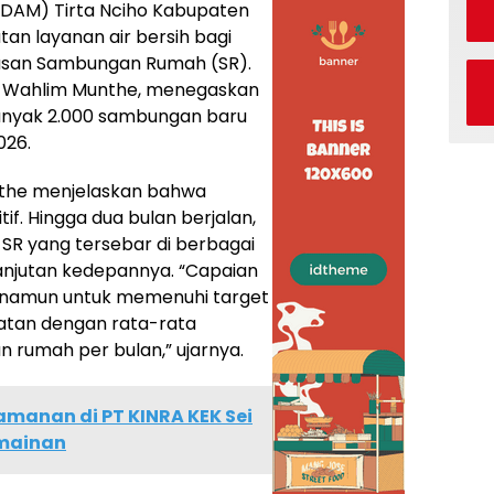
DAM) Tirta Nciho Kabupaten
tan layanan air bersih bagi
asan Sambungan Rumah (SR).
H. Wahlim Munthe, menegaskan
nyak 2.000 sambungan baru
026.
the menjelaskan bahwa
if. Hingga dua bulan berjalan,
0 SR yang tersebar di berbagai
anjutan kedepannya. “Capaian
k, namun untuk memenuhi target
tan dengan rata-rata
rumah per bulan,” ujarnya.
amanan di PT KINRA KEK Sei
rmainan