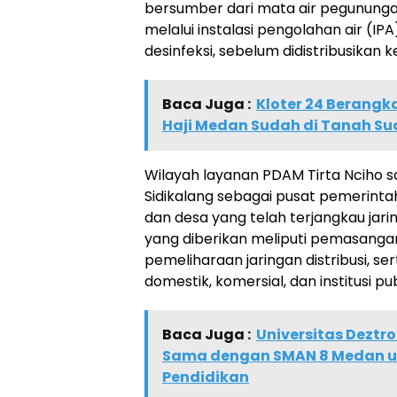
bersumber dari mata air pegunungan
melalui instalasi pengolahan air (IPA
desinfeksi, sebelum didistribusikan
Baca Juga :
Kloter 24 Berangk
Haji Medan Sudah di Tanah Su
Wilayah layanan PDAM Tirta Nciho s
Sidikalang sebagai pusat pemerint
dan desa yang telah terjangkau jari
yang diberikan meliputi pemasang
pemeliharaan jaringan distribusi, se
domestik, komersial, dan institusi pub
Baca Juga :
Universitas Deztro
Sama dengan SMAN 8 Medan u
Pendidikan