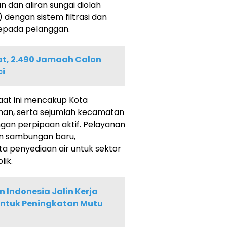
 dan aliran sungai diolah
) dengan sistem filtrasi dan
 kepada pelanggan.
at, 2.490 Jamaah Calon
ci
aat ini mencakup Kota
ahan, serta sejumlah kecamatan
ngan perpipaan aktif. Pelayanan
an sambungan baru,
rta penyediaan air untuk sektor
lik.
n Indonesia Jalin Kerja
ntuk Peningkatan Mutu