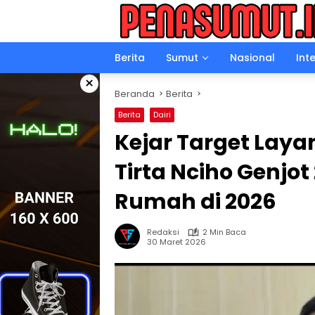
Langsung
ke
konten
Berita
Sumut
Nasional
Int
×
Beranda
Berita
Berita
Dairi
Kejar Target Laya
Tirta Nciho Genjo
Rumah di 2026
Redaksi
2 Min Baca
30 Maret 2026