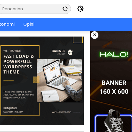
konomi
Opini
×