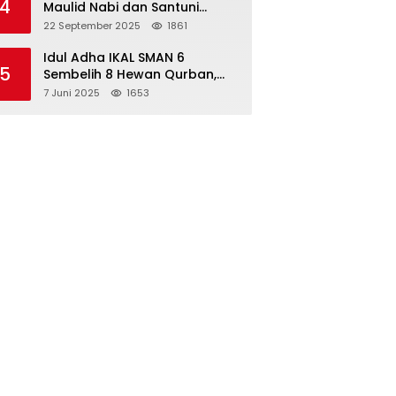
4
Maulid Nabi dan Santuni
Yatim Piatu Anak Alumni
22 September 2025
1861
Idul Adha IKAL SMAN 6
5
Sembelih 8 Hewan Qurban,
Seluruh Siswa Guru dan ASN
7 Juni 2025
1653
Dapat Daging