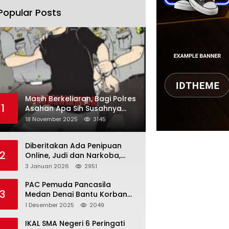
Popular Posts
Masih Berkeliaran, Bagi Polres
1
Asahan Apa Sih Susahnya
Menangkap Martono
18 November 2025
3145
Diberitakan Ada Penipuan
2
Online, Judi dan Narkoba,
Karutan Kabanjhe Sebut Hoax
3 Januari 2026
2951
dan Berita Tak
Beryanggungjawab
PAC Pemuda Pancasila
3
Medan Denai Bantu Korban
Banjir di Tiga Kelurahan
1 Desember 2025
2049
IKAL SMA Negeri 6 Peringati