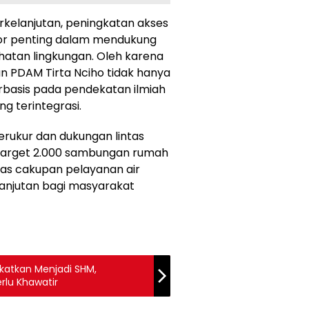
kelanjutan, peningkatan akses
ator penting dalam mendukung
hatan lingkungan. Oleh karena
an PDAM Tirta Nciho tidak hanya
berbasis pada pendekatan ilmiah
g terintegrasi.
rukur dan dukungan lintas
s target 2.000 sambungan rumah
uas cakupan pelayanan air
lanjutan bagi masyarakat
ngkatkan Menjadi SHM,
rlu Khawatir