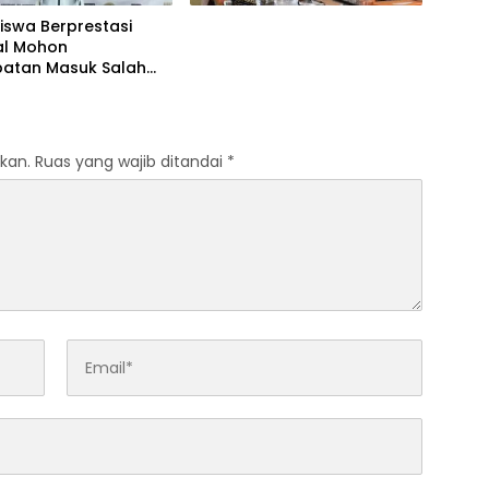
iswa Berprestasi
al Mohon
atan Masuk Salah
A Negeri di Medan
kan.
Ruas yang wajib ditandai
*