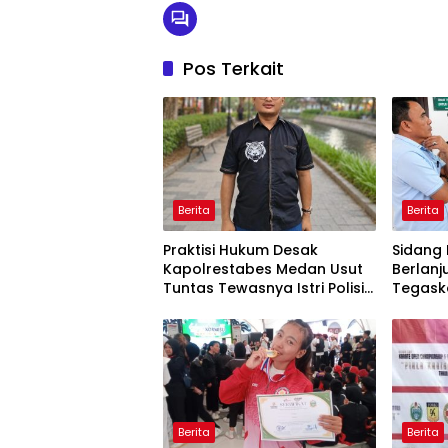
Pos Terkait
Berita
Berita
Praktisi Hukum Desak
Sidang 
Kapolrestabes Medan Usut
Berlanj
Tuntas Tewasnya Istri Polisi
Tegask
di Helvetia
Cacat 
Berita
Berita