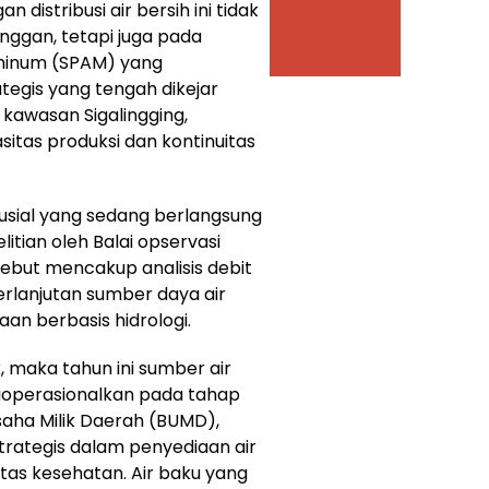
distribusi air bersih ini tidak
nggan, tetapi juga pada
 minum (SPAM) yang
ategis yang tengah dikejar
 kawasan Sigalingging,
itas produksi dan kontinuitas
rusial yang sedang berlangsung
litian oleh Balai opservasi
rsebut mencakup analisis debit
berlanjutan sumber daya air
aan berbasis hidrologi.
k, maka tahun ini sumber air
dioperasionalkan pada tahap
Usaha Milik Daerah (BUMD),
trategis dalam penyediaan air
tas kesehatan. Air baku yang