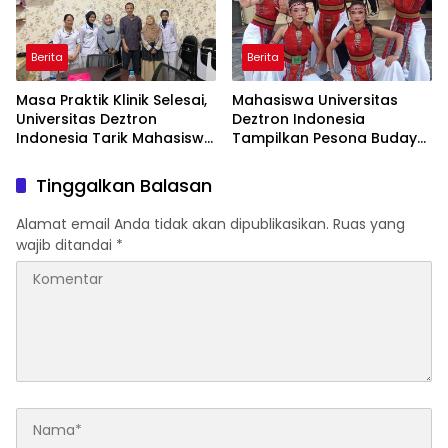
Berita
Berita
Masa Praktik Klinik Selesai,
Mahasiswa Universitas
Universitas Deztron
Deztron Indonesia
Indonesia Tarik Mahasiswa
Tampilkan Pesona Budaya
D-III Kebidanan dari RS
Nusantara pada Ajang
Artha Mahinrus
Gebyar KORMISU Road to
Tinggalkan Balasan
FORPROVSU 2026
Alamat email Anda tidak akan dipublikasikan.
Ruas yang
wajib ditandai
*