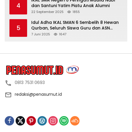
4
dan Santuni Yatim Piatu Anak Alumni
22 September 2025
1855
Idul Adha IKAL SMAN 6 Sembelih 8 Hewan
5
Qurban, Seluruh Siswa Guru dan ASN
Dapat Daging
7 Juni 2025
1647
0813 7531 0693
redaksi@penasumut.id