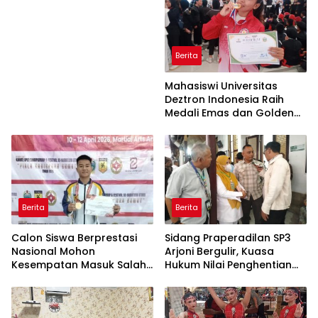
Berita
Mahasiswi Universitas
Deztron Indonesia Raih
Medali Emas dan Golden
Ticket Menuju FORNAS
Berita
Berita
Calon Siswa Berprestasi
Sidang Praperadilan SP3
Nasional Mohon
Arjoni Bergulir, Kuasa
Kesempatan Masuk Salah
Hukum Nilai Penghentian
Satu SMA Negeri di Medan
Penyidikan Tidak Lazim