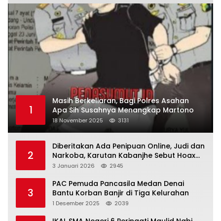
Masih Berkeliaran, Bagi Polres Asahan
1
Apa Sih Susahnya Menangkap Martono
18 November 2025
3131
Diberitakan Ada Penipuan Online, Judi dan
2
Narkoba, Karutan Kabanjhe Sebut Hoax
dan Berita Tak Beryanggungjawab
3 Januari 2026
2945
PAC Pemuda Pancasila Medan Denai
3
Bantu Korban Banjir di Tiga Kelurahan
1 Desember 2025
2039
IKAL SMA Negeri 6 Peringati Maulid Nabi