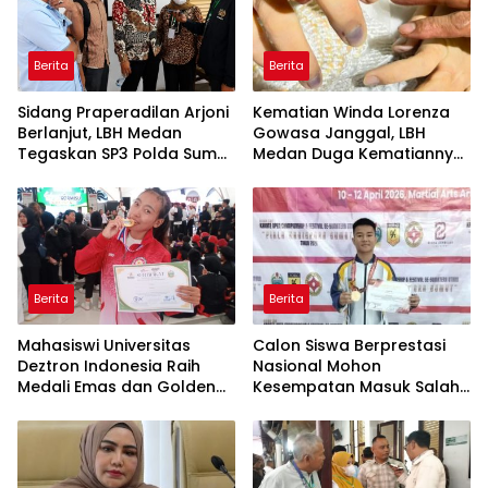
Berita
Berita
Sidang Praperadilan Arjoni
Kematian Winda Lorenza
Berlanjut, LBH Medan
Gowasa Janggal, LBH
Tegaskan SP3 Polda Sumut
Medan Duga Kematiannya
Cacat Hukum
Bukan Bunuh Diri Melainkan
Ada Dugaan Tundak
Pidana
Berita
Berita
Mahasiswi Universitas
Calon Siswa Berprestasi
Deztron Indonesia Raih
Nasional Mohon
Medali Emas dan Golden
Kesempatan Masuk Salah
Ticket Menuju FORNAS
Satu SMA Negeri di Medan