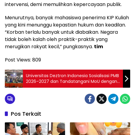
intervensi, demi memulihkan kepercayaan publik.
Menurutnya, banyak mahasiswa penerima KIP Kuliah
yang kini menunggu kepastian hukum dan keadilan.
“Korban terlalu banyak untuk diabaikan. Negara
tidak boleh kalah oleh praktik-praktik yang
merugikan rakyat kecil,” pungkasnya.
tim
Post Views:
809
Universitas Deztron Indonesia Sosialisasi PMB
2026–2027 dan Tandatangani MoU dengan
Pemerintah Desa Pasar VI Kwala Mencirim
Pos Terkait