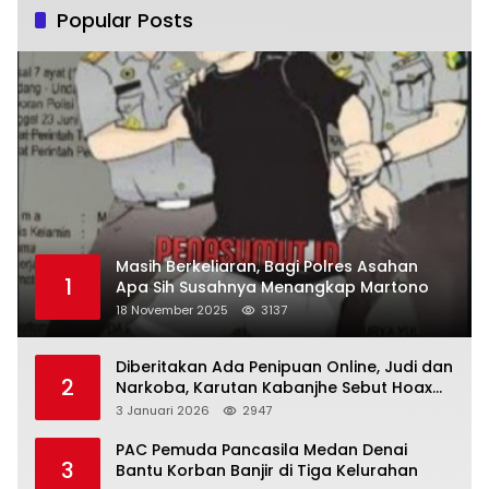
Popular Posts
Masih Berkeliaran, Bagi Polres Asahan
1
Apa Sih Susahnya Menangkap Martono
18 November 2025
3137
Diberitakan Ada Penipuan Online, Judi dan
2
Narkoba, Karutan Kabanjhe Sebut Hoax
dan Berita Tak Beryanggungjawab
3 Januari 2026
2947
PAC Pemuda Pancasila Medan Denai
3
Bantu Korban Banjir di Tiga Kelurahan