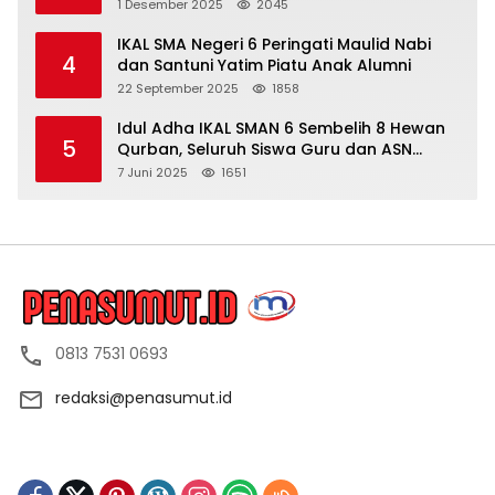
1 Desember 2025
2045
IKAL SMA Negeri 6 Peringati Maulid Nabi
4
dan Santuni Yatim Piatu Anak Alumni
22 September 2025
1858
Idul Adha IKAL SMAN 6 Sembelih 8 Hewan
5
Qurban, Seluruh Siswa Guru dan ASN
Dapat Daging
7 Juni 2025
1651
0813 7531 0693
redaksi@penasumut.id