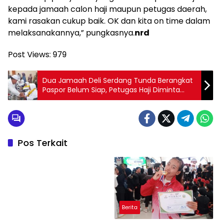
kepada jamaah calon haji maupun petugas daerah,
kami rasakan cukup baik. OK dan kita on time dalam
melaksanakannya,” pungkasnya.
nrd
Post Views:
979
Dua Jamaah Deli Serdang Tunda Berangkat
Paspor Belum Siap, Petugas Haji Diminta
Fokus Layani Jamaah
Pos Terkait
Berita