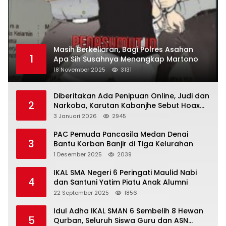
Masih Berkeliaran, Bagi Polres Asahan
1
Apa Sih Susahnya Menangkap Martono
18 November 2025
3131
Diberitakan Ada Penipuan Online, Judi dan
2
Narkoba, Karutan Kabanjhe Sebut Hoax
dan Berita Tak Beryanggungjawab
3 Januari 2026
2945
PAC Pemuda Pancasila Medan Denai
3
Bantu Korban Banjir di Tiga Kelurahan
1 Desember 2025
2039
IKAL SMA Negeri 6 Peringati Maulid Nabi
4
dan Santuni Yatim Piatu Anak Alumni
22 September 2025
1856
Idul Adha IKAL SMAN 6 Sembelih 8 Hewan
5
Qurban, Seluruh Siswa Guru dan ASN