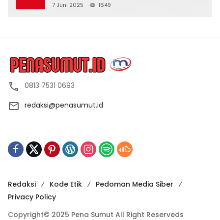
Dapat Daging
7 Juni 2025
1649
0813 7531 0693
redaksi@penasumut.id
Redaksi
Kode Etik
Pedoman Media Siber
Privacy Policy
Copyright© 2025 Pena Sumut All Right Reserveds