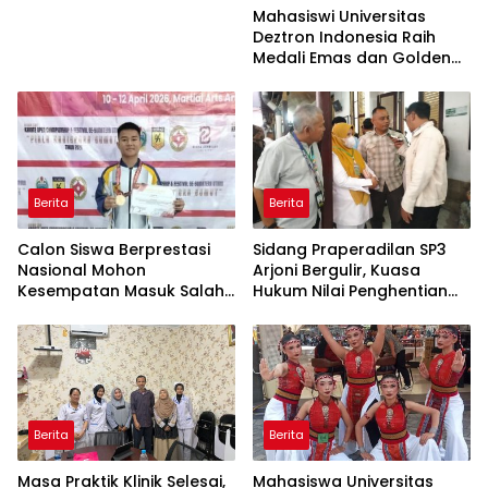
Mahasiswi Universitas
Deztron Indonesia Raih
Medali Emas dan Golden
Ticket Menuju FORNAS
Berita
Berita
Calon Siswa Berprestasi
Sidang Praperadilan SP3
Nasional Mohon
Arjoni Bergulir, Kuasa
Kesempatan Masuk Salah
Hukum Nilai Penghentian
Satu SMA Negeri di Medan
Penyidikan Tidak Lazim
Berita
Berita
Masa Praktik Klinik Selesai,
Mahasiswa Universitas