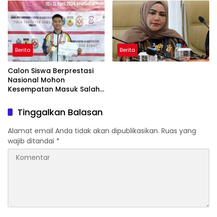
Ada Dugaan Tundak
Pidana
Berita
Berita
Calon Siswa Berprestasi
Nasional Mohon
Kesempatan Masuk Salah
Satu SMA Negeri di Medan
Tinggalkan Balasan
Alamat email Anda tidak akan dipublikasikan.
Ruas yang
wajib ditandai
*