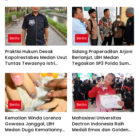
Berita
Berita
Praktisi Hukum Desak
Sidang Praperadilan Arjoni
Kapolrestabes Medan Usut
Berlanjut, LBH Medan
Tuntas Tewasnya Istri
Tegaskan SP3 Polda Sumut
Polisi di Helvetia
Cacat Hukum
Berita
Berita
Kematian Winda Lorenza
Mahasiswi Universitas
Gowasa Janggal, LBH
Deztron Indonesia Raih
Medan Duga Kematiannya
Medali Emas dan Golden
Bukan Bunuh Diri Melainkan
Ticket Menuju FORNAS