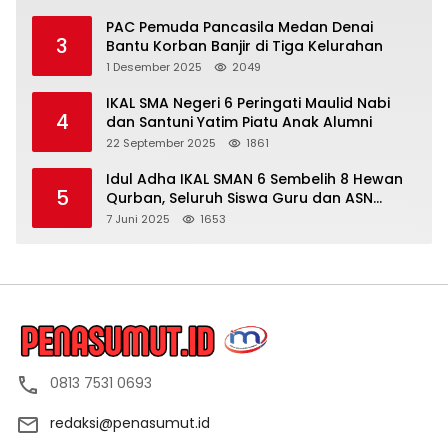
PAC Pemuda Pancasila Medan Denai
3
Bantu Korban Banjir di Tiga Kelurahan
1 Desember 2025
2049
IKAL SMA Negeri 6 Peringati Maulid Nabi
4
dan Santuni Yatim Piatu Anak Alumni
22 September 2025
1861
Idul Adha IKAL SMAN 6 Sembelih 8 Hewan
5
Qurban, Seluruh Siswa Guru dan ASN
Dapat Daging
7 Juni 2025
1653
0813 7531 0693
redaksi@penasumut.id