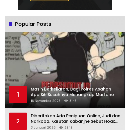
Popular Posts
Masih Berkeliaran, Bagi Polres Asahan
1
Apa Sih Susahnya Menangkap Martono
18 November 2025
3145
Diberitakan Ada Penipuan Online, Judi dan
2
Narkoba, Karutan Kabanjhe Sebut Hoax
dan Berita Tak Beryanggungjawab
3 Januari 2026
2949