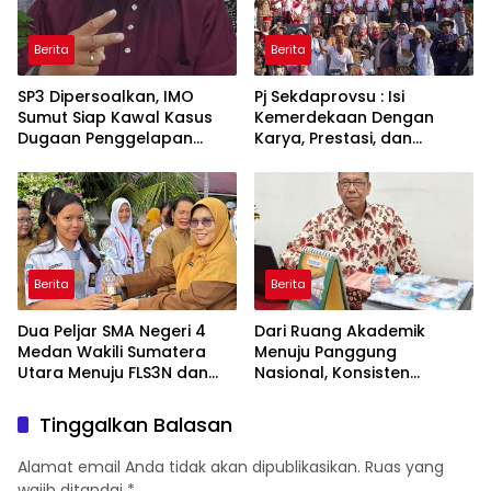
Berita
Berita
SP3 Dipersoalkan, IMO
Pj Sekdaprovsu : Isi
Sumut Siap Kawal Kasus
Kemerdekaan Dengan
Dugaan Penggelapan
Karya, Prestasi, dan
Mobil : “Tersangka Sudah
Semangat Persatuan
Dinyatakan Sah, Mengapa
Perkara Dihentikan?”
Berita
Berita
Dua Peljar SMA Negeri 4
Dari Ruang Akademik
Medan Wakili Sumatera
Menuju Panggung
Utara Menuju FLS3N dan
Nasional, Konsisten
O2SN Tingkat Nasionall
Mengabdi Lewat
Pendidikan dan Kebijakan
Tinggalkan Balasan
Publik
Alamat email Anda tidak akan dipublikasikan.
Ruas yang
wajib ditandai
*