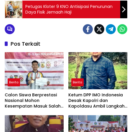
Petugas Kloter 9 KNO Antisipasi Penurunan
Daya Fisik Jemaah Haji
Pos Terkait
Berita
Berita
Calon Siswa Berprestasi
Ketum DPP IMO Indonesia
Nasional Mohon
Desak Kapolri dan
Kesempatan Masuk Salah
Kapoldasu Ambil Langkah
Satu SMA Negeri di Medan
Tegas Atas Gugatan Arjoni