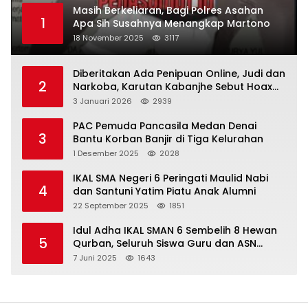
Masih Berkeliaran, Bagi Polres Asahan
1
Apa Sih Susahnya Menangkap Martono
18 November 2025
3117
Diberitakan Ada Penipuan Online, Judi dan
2
Narkoba, Karutan Kabanjhe Sebut Hoax
dan Berita Tak Beryanggungjawab
3 Januari 2026
2939
PAC Pemuda Pancasila Medan Denai
3
Bantu Korban Banjir di Tiga Kelurahan
1 Desember 2025
2028
IKAL SMA Negeri 6 Peringati Maulid Nabi
4
dan Santuni Yatim Piatu Anak Alumni
22 September 2025
1851
Idul Adha IKAL SMAN 6 Sembelih 8 Hewan
5
Qurban, Seluruh Siswa Guru dan ASN
Dapat Daging
7 Juni 2025
1643