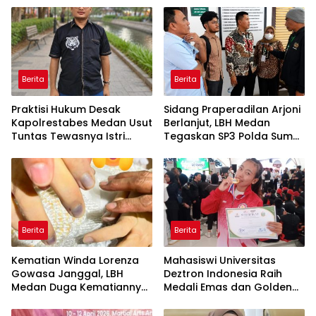
Berita
Berita
Praktisi Hukum Desak
Sidang Praperadilan Arjoni
Kapolrestabes Medan Usut
Berlanjut, LBH Medan
Tuntas Tewasnya Istri
Tegaskan SP3 Polda Sumut
Polisi di Helvetia
Cacat Hukum
Berita
Berita
Kematian Winda Lorenza
Mahasiswi Universitas
Gowasa Janggal, LBH
Deztron Indonesia Raih
Medan Duga Kematiannya
Medali Emas dan Golden
Bukan Bunuh Diri Melainkan
Ticket Menuju FORNAS
Ada Dugaan Tundak