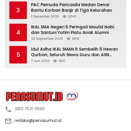
PAC Pemuda Pancasila Medan Denai
3
Bantu Korban Banjir di Tiga Kelurahan
1 Desember 2025
2047
IKAL SMA Negeri 6 Peringati Maulid Nabi
4
dan Santuni Yatim Piatu Anak Alumni
22 September 2025
1859
Idul Adha IKAL SMAN 6 Sembelih 8 Hewan
5
Qurban, Seluruh Siswa Guru dan ASN
Dapat Daging
7 Juni 2025
1651
0813 7531 0693
redaksi@penasumut.id