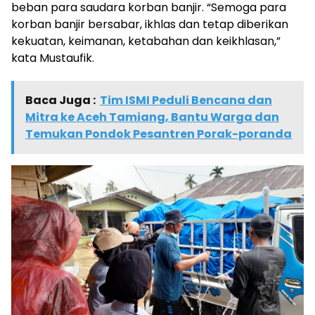
beban para saudara korban banjir. “Semoga para
korban banjir bersabar, ikhlas dan tetap diberikan
kekuatan, keimanan, ketabahan dan keikhlasan,”
kata Mustaufik.
Baca Juga :
Tim ISMI Peduli Bencana dan
Mitra ke Aceh Tamiang, Bantu Warga dan
Temukan Pondok Pesantren Porak-poranda