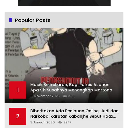
Popular Posts
Masih Berkeliaran, Bagi Polres Asahan
1
Apa Sih Susahnya Menangkap Martono
18 November 2025
3139
Diberitakan Ada Penipuan Online, Judi dan
2
Narkoba, Karutan Kabanjhe Sebut Hoax
dan Berita Tak Beryanggungjawab
3 Januari 2026
2947