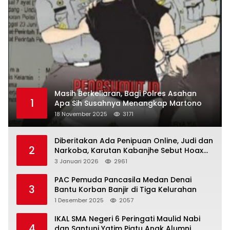
Masih Berkeliaran, Bagi Polres Asahan
1
Apa Sih Susahnya Menangkap Martono
18 November 2025
3171
Diberitakan Ada Penipuan Online, Judi dan
2
Narkoba, Karutan Kabanjhe Sebut Hoax
dan Berita Tak Beryanggungjawab
3 Januari 2026
2961
PAC Pemuda Pancasila Medan Denai
3
Bantu Korban Banjir di Tiga Kelurahan
1 Desember 2025
2057
IKAL SMA Negeri 6 Peringati Maulid Nabi
4
dan Santuni Yatim Piatu Anak Alumni