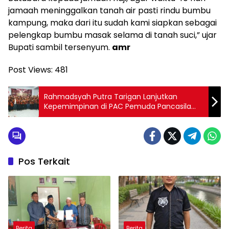
jamaah meninggalkan tanah air pasti rindu bumbu
kampung, maka dari itu sudah kami siapkan sebagai
pelengkap bumbu masak selama di tanah suci,” ujar
Bupati sambil tersenyum.
amr
Post Views:
481
Rahmadsyah Putra Tarigan Lanjutkan
Kepemimpinan di PAC Pemuda Pancasila
Medan Area
Pos Terkait
Berita
Berita