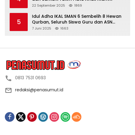
22 September 2025
1869
Idul Adha IKAL SMAN 6 Sembelih 8 Hewan
5
Qurban, Seluruh Siswa Guru dan ASN
Dapat Daging
7 Juni 2025
1663
0813 7531 0693
redaksi@penasumut.id