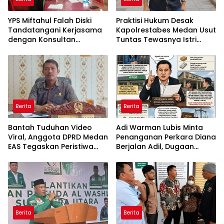
YPS Miftahul Falah Diski
Praktisi Hukum Desak
Tandatangani Kerjasama
Kapolrestabes Medan Usut
dengan Konsultan
Tuntas Tewasnya Istri
Pendidikan Al Misbah
Polisi di Helvetia
Indonesia
Berita
Berita
Bantah Tuduhan Video
Adi Warman Lubis Minta
Viral, Anggota DPRD Medan
Penanganan Perkara Diana
EAS Tegaskan Peristiwa
Berjalan Adil, Dugaan
Lama dan Bukan Vape
Pelanggaran Hak Pekerja
Narkotika
Ikut Diusut
Berita
Berita