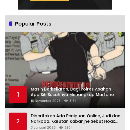
Popular Posts
Masih Berkeliaran, Bagi Polres Asahan
1
Apa Sih Susahnya Menangkap Martono
18 November 2025
3151
Diberitakan Ada Penipuan Online, Judi dan
2
Narkoba, Karutan Kabanjhe Sebut Hoax
dan Berita Tak Beryanggungjawab
3 Januari 2026
2951