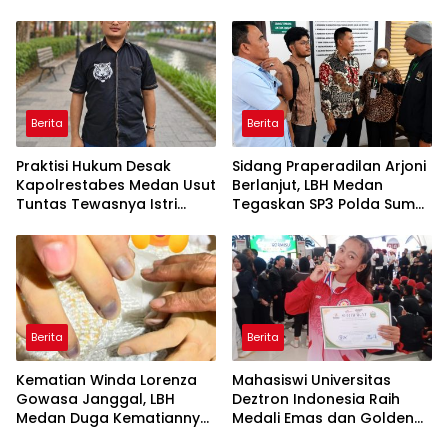
Berita
Berita
Praktisi Hukum Desak
Sidang Praperadilan Arjoni
Kapolrestabes Medan Usut
Berlanjut, LBH Medan
Tuntas Tewasnya Istri
Tegaskan SP3 Polda Sumut
Polisi di Helvetia
Cacat Hukum
Berita
Berita
Kematian Winda Lorenza
Mahasiswi Universitas
Gowasa Janggal, LBH
Deztron Indonesia Raih
Medan Duga Kematiannya
Medali Emas dan Golden
Bukan Bunuh Diri Melainkan
Ticket Menuju FORNAS