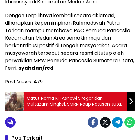
khususnya di Kecamatan Medan Area.
Dengan terpilihnya kembali secara aklamasi,
diharapkan kepemimpinan Rahmadsyah Putra
Tarigan mampu membawa PAC Pemuda Pancasila
Kecamatan Medan Area semakin maju dan
berkontribusi positif di tengah masyarakat. Acara
musyawarah tersebut secara resmi ditutup oleh
perwakilan MPW Pemuda Pancasila Sumatera Utara,
Ferri.
syahdan/red
Post Views:
479
Catut Nama KH Asnawi Siregar dan
Multazam Singkel, SMRN Raup Ratusan Juta
Rupiah Janjikan Jamaah Bisa Berangkat Haji
Tahun Ini
Pos Terkait