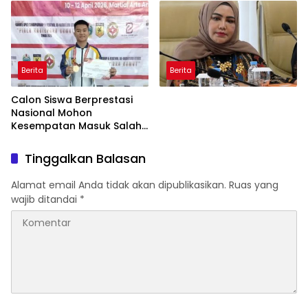
Ada Dugaan Tundak
Pidana
Berita
Berita
Calon Siswa Berprestasi
Nasional Mohon
Kesempatan Masuk Salah
Satu SMA Negeri di Medan
Tinggalkan Balasan
Alamat email Anda tidak akan dipublikasikan.
Ruas yang
wajib ditandai
*