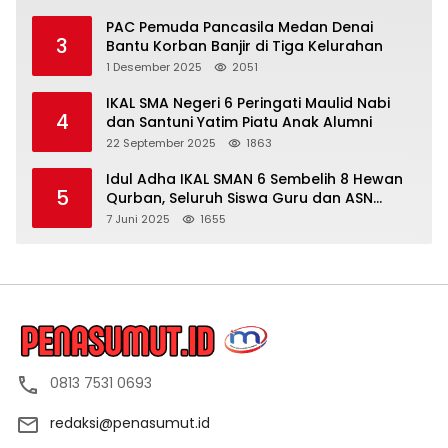
PAC Pemuda Pancasila Medan Denai
3
Bantu Korban Banjir di Tiga Kelurahan
1 Desember 2025
2051
IKAL SMA Negeri 6 Peringati Maulid Nabi
4
dan Santuni Yatim Piatu Anak Alumni
22 September 2025
1863
Idul Adha IKAL SMAN 6 Sembelih 8 Hewan
5
Qurban, Seluruh Siswa Guru dan ASN
Dapat Daging
7 Juni 2025
1655
0813 7531 0693
redaksi@penasumut.id