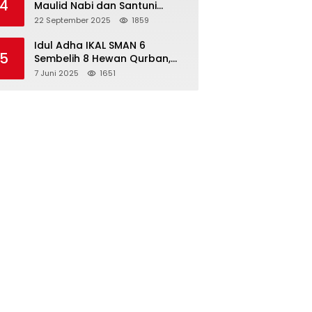
4
Maulid Nabi dan Santuni
Yatim Piatu Anak Alumni
22 September 2025
1859
Idul Adha IKAL SMAN 6
5
Sembelih 8 Hewan Qurban,
Seluruh Siswa Guru dan ASN
7 Juni 2025
1651
Dapat Daging