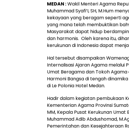
MEDAN :
Wakil Menteri Agama Republ
Muhammad Syafi’I, SH, M.Hum menya
kekayaan yang beragam seperti aga
yang mana telah membuktikan bah
Masyarakat dapat hidup berdampin
dan harmonis. Oleh karena itu, di
kerukunan di Indonesia dapat menjad
Hal tersebut disampaikan Wamena
Internalisasi Ajaran Agama melalu
Umat Beragama dan Tokoh Agama 
Harmoni Bangsa di tengah dinamika i
di Le Polonia Hotel Medan.
Hadir dalam kegiatan pembukaan K
Kementerian Agama Provinsi Sumate
MM, Kepala Pusat Kerukunan Umat
Muhammad Adib Abdushomad, M.Ag., M
Pemerintahan dan Kesejahteraan Ra