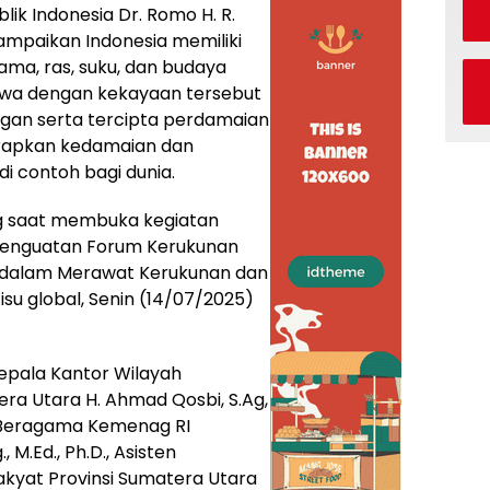
ik Indonesia Dr. Romo H. R.
mpaikan Indonesia memiliki
ma, ras, suku, dan budaya
wa dengan kekayaan tersebut
gan serta tercipta perdamaian
harapkan kedamaian dan
i contoh bagi dunia.
g saat membuka kegiatan
i Penguatan Forum Kerukunan
dalam Merawat Kerukunan dan
su global, Senin (14/07/2025)
epala Kantor Wilayah
ra Utara H. Ahmad Qosbi, S.Ag,
 Beragama Kemenag RI
.Ed., Ph.D., Asisten
kyat Provinsi Sumatera Utara