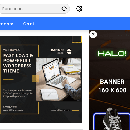
konomi
Opini
×