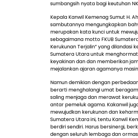
sumbangsih nyata bagi keutuhan NK
Kepala Kanwil Kemenag Sumut H. A
sambutannya mengungkapkan bahw
merupakan kata kunci untuk mewuj
sebagaimana motto FKUB Sumatera U
Kerukunan Terjalin” yang dilandasi
Sumatera Utara untuk menghormat
keyakinan dan dan memberikan ja
mejalankan ajaran agamanya masin
Namun demikian dengan perbedaan 
berarti menghalangi umat beragama
saling menjaga dan merawat keruk
antar pemeluk agama. Kakanwil ju
mewujudkan kerukunan dan keharmo
Sumatera Utara ini, tentu Kanwil K
berdiri sendiri. Harus bersinergi, be
dengan seluruh lembaga dan ormas