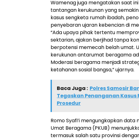
Wamenag juga mengatakan saat in
tantangan kerukunan yang semakin k
kasus sengketa rumah ibadah, penol
penyebaran ujaran kebencian di medi
“Ada upaya pihak tertentu memprov
sektarian, ajakan berjihad tanpa ko
berpotensi memecah belah umat. Un
kerukunan antarumat beragama adal
Moderasi beragama menjadi strate
ketahanan sosial bangsa,” ujarnya.
Baca Juga :
Polres Samosir Ban
Tegaskan Penanganan Kasus 
Prosedur
Romo Syafi’i mengungkapkan data m
Umat Beragama (PKUB) menunjukk
termasuk salah satu provinsi dengan 