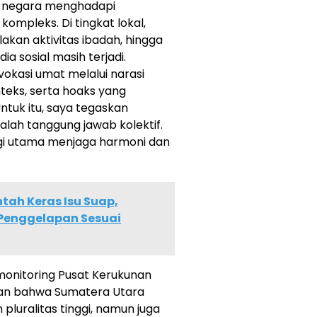
i negara menghadapi
ompleks. Di tingkat lokal,
akan aktivitas ibadah, hingga
a sosial masih terjadi.
okasi umat melalui narasi
nteks, serta hoaks yang
tuk itu, saya tegaskan
ah tanggung jawab kolektif.
gi utama menjaga harmoni dan
tah Keras Isu Suap,
Penggelapan Sesuai
onitoring Pusat Kerukunan
an bahwa Sumatera Utara
pluralitas tinggi, namun juga