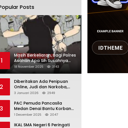
Popular Posts
Masih Berkeliaran, Bagi Polres
1
Asahan Apa Sih Susahnya
Menangkap Martono
18 November 2025
3143
Diberitakan Ada Penipuan
2
Online, Judi dan Narkoba,
Karutan Kabanjhe Sebut Hoax
3 Januari 2026
2949
dan Berita Tak
Beryanggungjawab
PAC Pemuda Pancasila
3
Medan Denai Bantu Korban
Banjir di Tiga Kelurahan
1 Desember 2025
2047
IKAL SMA Negeri 6 Peringati