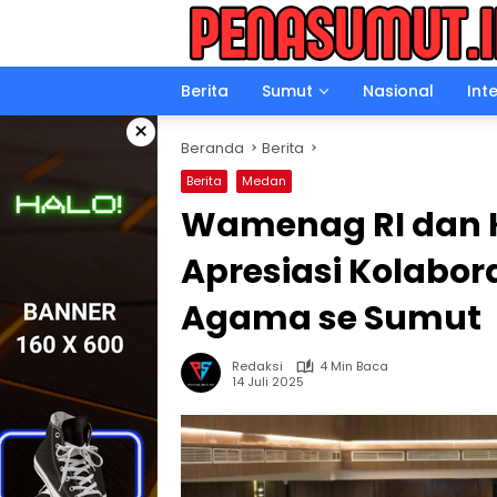
Langsung
ke
konten
Berita
Sumut
Nasional
Int
×
Beranda
Berita
Berita
Medan
Wamenag RI dan 
Apresiasi Kolabo
Agama se Sumut
Redaksi
4 Min Baca
14 Juli 2025