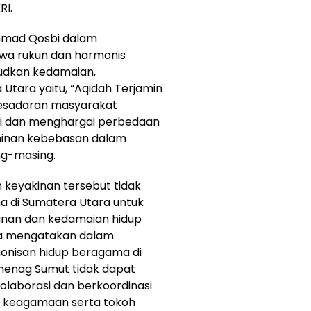
RI.
hmad Qosbi dalam
a rukun dan harmonis
udkan kedamaian,
tara yaitu, “Aqidah Terjamin
 kesadaran masyarakat
i dan menghargai perbedaan
minan kebebasan dalam
g-masing.
keyakinan tersebut tidak
 di Sumatera Utara untuk
unan dan kedamaian hidup
ga mengatakan dalam
nisan hidup beragama di
emenag Sumut tidak dapat
rkolaborasi dan berkoordinasi
 keagamaan serta tokoh