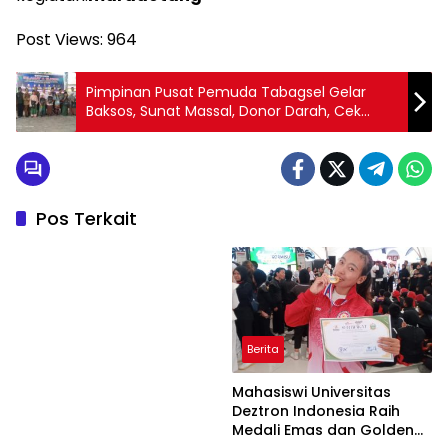
Post Views:
964
Pimpinan Pusat Pemuda Tabagsel Gelar
Baksos, Sunat Massal, Donor Darah, Cek
Kesehatan dan Penyuluhan Kesehatan
Pos Terkait
Berita
Mahasiswi Universitas
Deztron Indonesia Raih
Medali Emas dan Golden