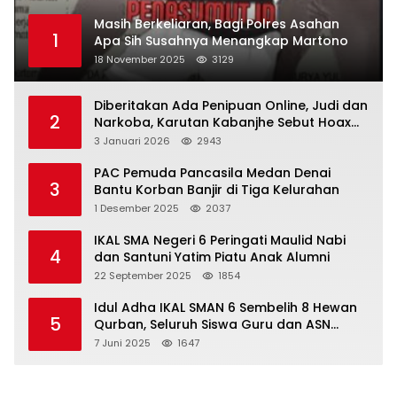
Masih Berkeliaran, Bagi Polres Asahan
1
Apa Sih Susahnya Menangkap Martono
18 November 2025
3129
Diberitakan Ada Penipuan Online, Judi dan
2
Narkoba, Karutan Kabanjhe Sebut Hoax
dan Berita Tak Beryanggungjawab
3 Januari 2026
2943
PAC Pemuda Pancasila Medan Denai
3
Bantu Korban Banjir di Tiga Kelurahan
1 Desember 2025
2037
IKAL SMA Negeri 6 Peringati Maulid Nabi
4
dan Santuni Yatim Piatu Anak Alumni
22 September 2025
1854
Idul Adha IKAL SMAN 6 Sembelih 8 Hewan
5
Qurban, Seluruh Siswa Guru dan ASN
Dapat Daging
7 Juni 2025
1647