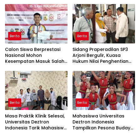
Ticket Menuju FORNAS
Berita
Berita
Calon Siswa Berprestasi
Sidang Praperadilan SP3
Nasional Mohon
Arjoni Bergulir, Kuasa
Kesempatan Masuk Salah
Hukum Nilai Penghentian
Satu SMA Negeri di Medan
Penyidikan Tidak Lazim
Berita
Berita
Masa Praktik Klinik Selesai,
Mahasiswa Universitas
Universitas Deztron
Deztron Indonesia
Indonesia Tarik Mahasiswa
Tampilkan Pesona Budaya
D-III Kebidanan dari RS
Nusantara pada Ajang
Artha Mahinrus
Gebyar KORMISU Road to