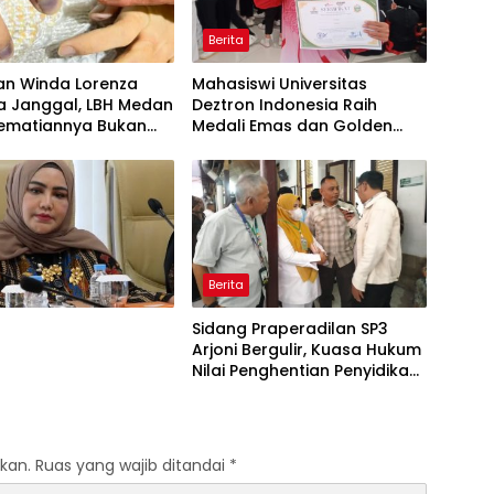
Berita
an Winda Lorenza
Mahasiswi Universitas
 Janggal, LBH Medan
Deztron Indonesia Raih
ematiannya Bukan
Medali Emas dan Golden
iri Melainkan Ada
Ticket Menuju FORNAS
 Tundak Pidana
Berita
Sidang Praperadilan SP3
Arjoni Bergulir, Kuasa Hukum
Nilai Penghentian Penyidikan
Tidak Lazim
kan.
Ruas yang wajib ditandai
*