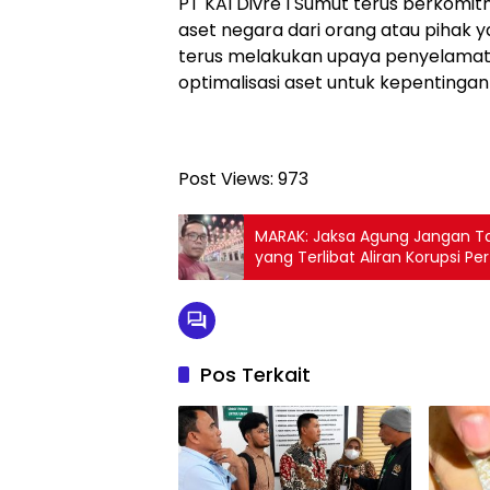
PT KAI Divre I Sumut terus berkom
aset negara dari orang atau pihak y
terus melakukan upaya penyelamat
optimalisasi aset untuk kepentingan
Post Views:
973
MARAK: Jaksa Agung Jangan T
yang Terlibat Aliran Korupsi P
Pos Terkait