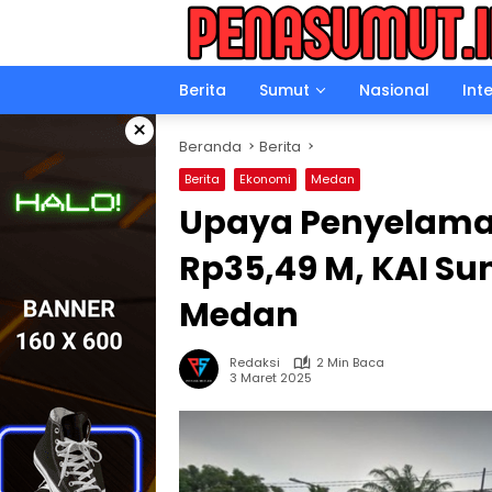
Langsung
ke
konten
Berita
Sumut
Nasional
Int
×
Beranda
Berita
Berita
Ekonomi
Medan
Upaya Penyelamat
Rp35,49 M, KAI Su
Medan
Redaksi
2 Min Baca
3 Maret 2025