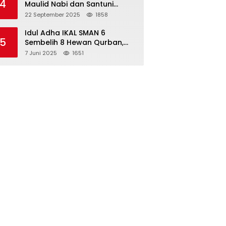
4
Maulid Nabi dan Santuni
Yatim Piatu Anak Alumni
22 September 2025
1858
Idul Adha IKAL SMAN 6
5
Sembelih 8 Hewan Qurban,
Seluruh Siswa Guru dan ASN
7 Juni 2025
1651
Dapat Daging