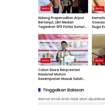
Berita
Berita
Sidang Praperadilan Arjoni
Kemati
Berlanjut, LBH Medan
Gowasa
Tegaskan SP3 Polda Sumut
Duga K
Cacat Hukum
Bunuh D
Dugaan
Berita
Berita
Calon Siswa Berprestasi
Nasional Mohon
Kesempatan Masuk Salah
Satu SMA Negeri di Medan
Tinggalkan Balasan
Alamat email Anda tidak akan dipublikasi