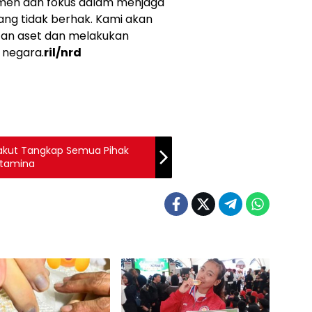
itmen dan fokus dalam menjaga
ang tidak berhak. Kami akan
an aset dan melakukan
 negara.
ril/nrd
akut Tangkap Semua Pihak
ertamina