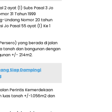
 2 ayat (1) Subs Pasal 3 Jo
omor 31 Tahun 1999
g-Undang Nomor 20 tahun
Jo Pasal 55 ayat (1) Ke 1
(Persero) yang berada di jalan
pa tanah dan bangunan dengan
gunan +/- 214m2.
dang Siap Dampingi
g
jalan Perintis Kemerdekaan
 luas tanah +/-1.056m2 dan