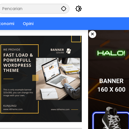
konomi
Opini
×