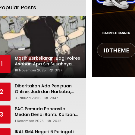
Popular Posts
Masih Berkeliaran, Bagi Polres
1
Asahan Apa Sih Susahnya
Menangkap Martono
18 November 2025
3137
Diberitakan Ada Penipuan
2
Online, Judi dan Narkoba,
Karutan Kabanjhe Sebut Hoax
3 Januari 2026
2947
dan Berita Tak
Beryanggungjawab
PAC Pemuda Pancasila
3
Medan Denai Bantu Korban
Banjir di Tiga Kelurahan
1 Desember 2025
2045
IKAL SMA Negeri 6 Peringati