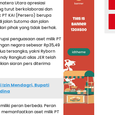
umatera Utara apresiasi
ng turut berkolaborasi dan
 PT KAI (Persero) berupa
i jalan Sutomo dan jalan
ari pihak yang tidak berhak.
upsi penguasaan aset milik PT
angan negara sebesar Rp35,49
edua tersangka, yakni Ryborn
ndy Rangkuti alias JER telah
kian siaran pers diterima
i Izin Mendagri, Bupati
adina
miliki peran berbeda. Peran
n memanfaatkan aset milik PT