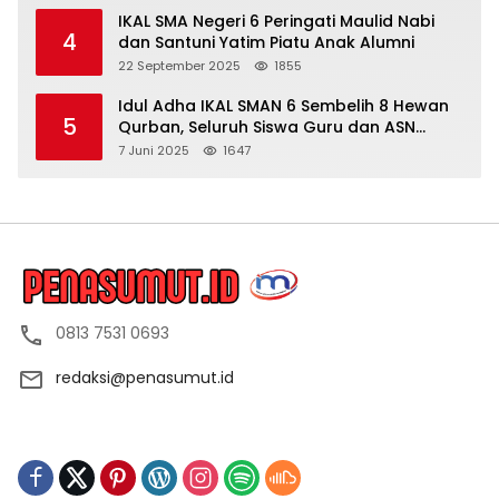
IKAL SMA Negeri 6 Peringati Maulid Nabi
4
dan Santuni Yatim Piatu Anak Alumni
22 September 2025
1855
Idul Adha IKAL SMAN 6 Sembelih 8 Hewan
5
Qurban, Seluruh Siswa Guru dan ASN
Dapat Daging
7 Juni 2025
1647
0813 7531 0693
redaksi@penasumut.id