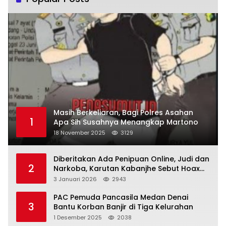
Masih Berkeliaran, Bagi Polres Asahan
1
Apa Sih Susahnya Menangkap Martono
18 November 2025
3129
Diberitakan Ada Penipuan Online, Judi dan
2
Narkoba, Karutan Kabanjhe Sebut Hoax
dan Berita Tak Beryanggungjawab
3 Januari 2026
2943
PAC Pemuda Pancasila Medan Denai
3
Bantu Korban Banjir di Tiga Kelurahan
1 Desember 2025
2038