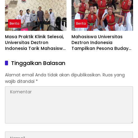
Berita
Berita
Masa Praktik Klinik Selesai,
Mahasiswa Universitas
Universitas Deztron
Deztron Indonesia
Indonesia Tarik Mahasiswa
Tampilkan Pesona Budaya
D-III Kebidanan dari RS
Nusantara pada Ajang
Artha Mahinrus
Gebyar KORMISU Road to
Tinggalkan Balasan
FORPROVSU 2026
Alamat email Anda tidak akan dipublikasikan.
Ruas yang
wajib ditandai
*