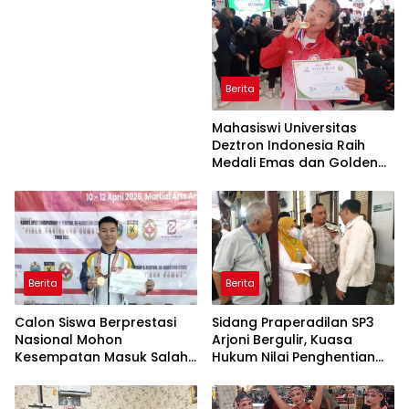
Berita
Mahasiswi Universitas
Deztron Indonesia Raih
Medali Emas dan Golden
Ticket Menuju FORNAS
Berita
Berita
Calon Siswa Berprestasi
Sidang Praperadilan SP3
Nasional Mohon
Arjoni Bergulir, Kuasa
Kesempatan Masuk Salah
Hukum Nilai Penghentian
Satu SMA Negeri di Medan
Penyidikan Tidak Lazim