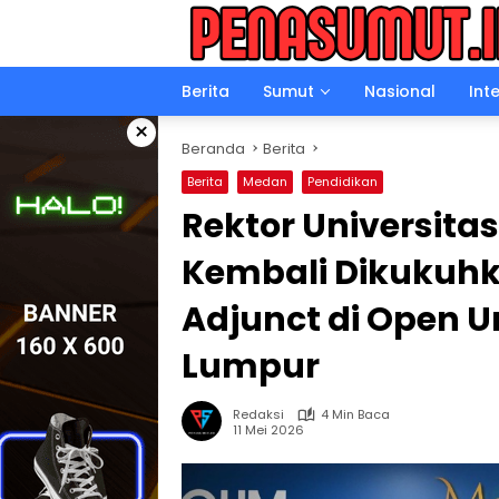
Langsung
ke
konten
Berita
Sumut
Nasional
Int
×
Beranda
Berita
Berita
Medan
Pendidikan
Rektor Universita
Kembali Dikukuhk
Adjunct di Open U
Lumpur
Redaksi
4 Min Baca
11 Mei 2026