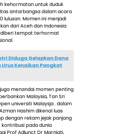
eh kehormatan untuk duduk
rsitas antarbangsa dalam acara
0 lulusan. Momen ini menjadi
kan dari Aceh dan Indonesia
n diberi tempat terhormat
ional.
stri Diduga Gelapkan Dana
 Urus Kenaikan Pangkat
juga menandai momen penting
erbankan Malaysia, Tan Sri
en universiti Malaysja . dalam
i Azman Hashim dikenal luas
up dengan rekam jejak panjang
kontribusi pada dunia
gi Prof Adjunct Dr Marniati,