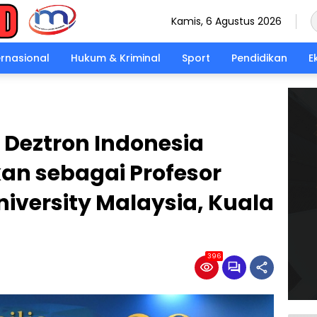
Kamis, 6 Agustus 2026
ernasional
Hukum & Kriminal
Sport
Pendidikan
E
s Deztron Indonesia
an sebagai Profesor
niversity Malaysia, Kuala
396