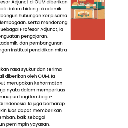
esor Adjunct di OUM diberikan
niati dalam bidang akademik
bangun hubungan kerja sama
kelembagaan, serta mendorong
Sebagai Profesor Adjunct, ia
enguatan pengajaran,
kademik, dan pembangunan
an institusi pendidikan mitra
kan rasa syukur dan terima
i diberikan oleh OUM. Ia
ut merupakan kehormatan
erja nyata dalam memperluas
M maupun bagi lembaga-
i Indonesia. Ia juga berharap
akin luas dapat memberikan
emban, baik sebagai
upun pemimpin yayasan.