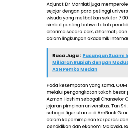
Adjunct Dr Marniati juga memperol
sejajar dengan para petinggi unive
wisuda yang melibatkan sekitar 7.00
simbol penting bahwa tokoh pendidi
diterima secara baik, dihormati, da
dalam lingkungan akademik internas
Baca Juga :
Pasangan Suami I
Miliaran Rupiah dengan Modus
ASN Pemko Medan
Pada kesempatan yang sama, OUM 
melalui pengangkatan tokoh besar p
Azman Hashim sebagaii Chanselor Op
jajaran pimpinan universitas. Tan Sr
sebagai figur utama di AmBank Gro
dalam kepemimpinan korporasi dan 
pendidikan dan ekonomi Malaysia. Ba