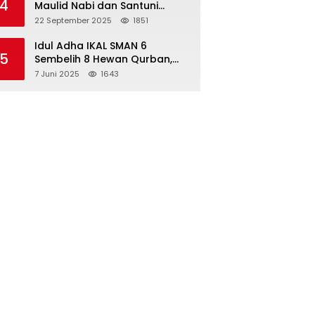
4
Maulid Nabi dan Santuni
Yatim Piatu Anak Alumni
22 September 2025
1851
Idul Adha IKAL SMAN 6
5
Sembelih 8 Hewan Qurban,
Seluruh Siswa Guru dan ASN
7 Juni 2025
1643
Dapat Daging