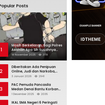
Popular Posts
Masih Berkeliaran, Bagi Polres
1
Asahan Apa Sih Susahnya
Menangkap Martono
18 November 2025
3119
Diberitakan Ada Penipuan
2
Online, Judi dan Narkoba,
Karutan Kabanjhe Sebut Hoax
3 Januari 2026
2941
dan Berita Tak
Beryanggungjawab
PAC Pemuda Pancasila
3
Medan Denai Bantu Korban
Banjir di Tiga Kelurahan
1 Desember 2025
2035
IKAL SMA Negeri 6 Peringati