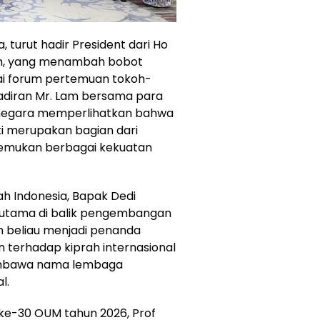
turut hadir President dari Ho
Lam, yang menambah bobot
gai forum pertemuan tokoh-
adiran Mr. Lam bersama para
i negara memperlihatkan bahwa
ti merupakan bagian dari
emukan berbagai kekuatan
h Indonesia, Bapak Dedi
oh utama di balik pengembangan
n beliau menjadi penanda
n terhadap kiprah internasional
membawa nama lembaga
l.
 ke-30 OUM tahun 2026, Prof