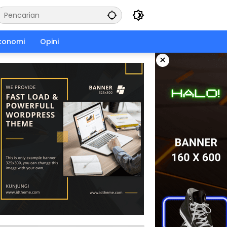
konomi
Opini
×