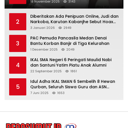
18 November 2025
3143
Diberitakan Ada Penipuan Online, Judi dan
2
Narkoba, Karutan Kabanjhe Sebut Hoax
dan Berita Tak Beryanggungjawab
3 Januari 2026
2949
PAC Pemuda Pancasila Medan Denai
3
Bantu Korban Banjir di Tiga Kelurahan
1 Desember 2025
2049
IKAL SMA Negeri 6 Peringati Maulid Nabi
4
dan Santuni Yatim Piatu Anak Alumni
22 September 2025
1861
Idul Adha IKAL SMAN 6 Sembelih 8 Hewan
5
Qurban, Seluruh Siswa Guru dan ASN
Dapat Daging
7 Juni 2025
1653