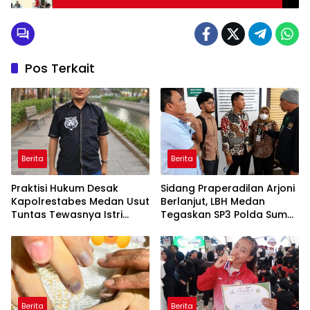
Ratusan Naposobulung
Pos Terkait
Berita
Berita
Praktisi Hukum Desak
Sidang Praperadilan Arjoni
Kapolrestabes Medan Usut
Berlanjut, LBH Medan
Tuntas Tewasnya Istri
Tegaskan SP3 Polda Sumut
Polisi di Helvetia
Cacat Hukum
Berita
Berita