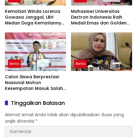
Kematian Winda Lorenza
Mahasiswi Universitas
Gowasa Janggal, LBH
Deztron Indonesia Raih
Medan Duga Kematiannya
Medali Emas dan Golden
Bukan Bunuh Diri Melainkan
Ticket Menuju FORNAS
Ada Dugaan Tundak
Pidana
Berita
Berita
Calon Siswa Berprestasi
Nasional Mohon
Kesempatan Masuk Salah
Satu SMA Negeri di Medan
Tinggalkan Balasan
Alamat email Anda tidak akan dipublikasikan.
Ruas yang
wajib ditandai
*