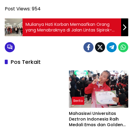
Post Views:
954
Mulianya Hati Korban Memaafkan Orang
yang Menabraknya di Jalan Lintas Sipirok-
Arse
Pos Terkait
Berita
Mahasiswi Universitas
Deztron Indonesia Raih
Medali Emas dan Golden
Ticket Menuju FORNAS