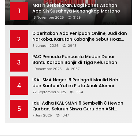
Masih Berkeliaran, Bagi Polres Asahan
1
Apa Sih Susahnya Menangkap Martono
18 November 2025
3129
Diberitakan Ada Penipuan Online, Judi dan
2
Narkoba, Karutan Kabanjhe Sebut Hoax
dan Berita Tak Beryanggungjawab
3 Januari 2026
2943
PAC Pemuda Pancasila Medan Denai
3
Bantu Korban Banjir di Tiga Kelurahan
1 Desember 2025
2037
IKAL SMA Negeri 6 Peringati Maulid Nabi
4
dan Santuni Yatim Piatu Anak Alumni
22 September 2025
1854
Idul Adha IKAL SMAN 6 Sembelih 8 Hewan
5
Qurban, Seluruh Siswa Guru dan ASN
Dapat Daging
7 Juni 2025
1647