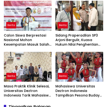
Berita
Berita
Calon Siswa Berprestasi
Sidang Praperadilan SP3
Nasional Mohon
Arjoni Bergulir, Kuasa
Kesempatan Masuk Salah
Hukum Nilai Penghentian
Satu SMA Negeri di Medan
Penyidikan Tidak Lazim
Berita
Berita
Masa Praktik Klinik Selesai,
Mahasiswa Universitas
Universitas Deztron
Deztron Indonesia
Indonesia Tarik Mahasiswa
Tampilkan Pesona Budaya
D-III Kebidanan dari RS
Nusantara pada Ajang
Artha Mahinrus
Gebyar KORMISU Road to
Tinggalkan Balasan