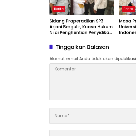
Berita
Berita
Sidang Praperadilan SP3
Masa Pra
Arjoni Bergulir, Kuasa Hukum
Univers
Nilai Penghentian Penyidikan
Indones
Tidak Lazim
D-III K
Mahinr
Tinggalkan Balasan
Alamat email Anda tidak akan dipublikasi