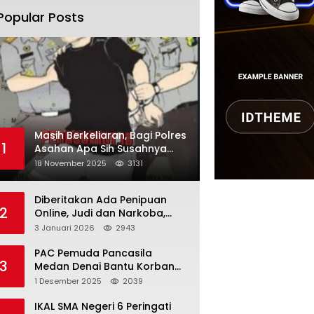
Popular Posts
Masih Berkeliaran, Bagi Polres
1
Asahan Apa Sih Susahnya
Menangkap Martono
18 November 2025
3131
Diberitakan Ada Penipuan
2
Online, Judi dan Narkoba,
Karutan Kabanjhe Sebut Hoax
3 Januari 2026
2943
dan Berita Tak
Beryanggungjawab
PAC Pemuda Pancasila
3
Medan Denai Bantu Korban
Banjir di Tiga Kelurahan
1 Desember 2025
2039
IKAL SMA Negeri 6 Peringati