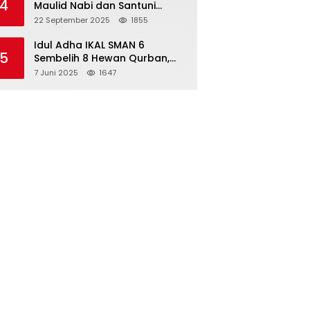
4
Maulid Nabi dan Santuni
Yatim Piatu Anak Alumni
22 September 2025
1855
Idul Adha IKAL SMAN 6
5
Sembelih 8 Hewan Qurban,
Seluruh Siswa Guru dan ASN
7 Juni 2025
1647
Dapat Daging