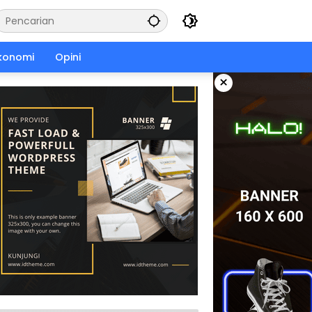
konomi
Opini
×