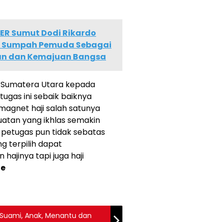
ER Sumut Dodi Rikardo
t Sumpah Pemuda Sebagai
an dan Kemajuan Bangsa
MI Sumatera Utara kepada
 tugas ini sebaik baiknya
magnet haji salah satunya
buatan yang ikhlas semakin
 petugas pun tidak sebatas
ng terpilih dapat
ajinya tapi juga haji
de
n Suami, Anak, Menantu dan