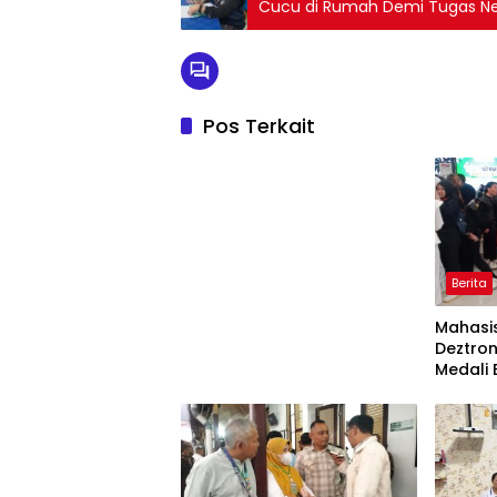
Cucu di Rumah Demi Tugas Neg
Pos Terkait
Berita
Mahasis
Deztron
Medali
Ticket 