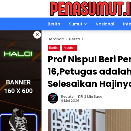
Langsung
ke
konten
Berita
Sumut
Nasional
Int
×
Beranda
Berita
Berita
Medan
Prof Nispul Beri P
16,Petugas adalah 
Selesaikan Hajin
Redaksi
2 Min Baca
9 Mei 2026