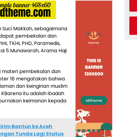
h Suci Makkah, sebagaimana
mendapat pembekalan dan
HI, TKHI, PHD, Paramedis,
ntai 5 Munawarah, Arama Haji
ai materi pembekalan dan
oter 16 mengatakan bahwa
idaman dan keinginan muslim
 KBarena itu adalah ibadah
mpurnakan keimanan kepada
irim Bantun ke Aceh
Jangan Tunda Lagi Status