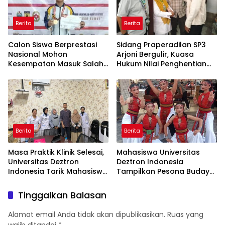
Berita
Berita
Calon Siswa Berprestasi
Sidang Praperadilan SP3
Nasional Mohon
Arjoni Bergulir, Kuasa
Kesempatan Masuk Salah
Hukum Nilai Penghentian
Satu SMA Negeri di Medan
Penyidikan Tidak Lazim
Berita
Berita
Masa Praktik Klinik Selesai,
Mahasiswa Universitas
Universitas Deztron
Deztron Indonesia
Indonesia Tarik Mahasiswa
Tampilkan Pesona Budaya
D-III Kebidanan dari RS
Nusantara pada Ajang
Artha Mahinrus
Gebyar KORMISU Road to
Tinggalkan Balasan
FORPROVSU 2026
Alamat email Anda tidak akan dipublikasikan.
Ruas yang
wajib ditandai
*