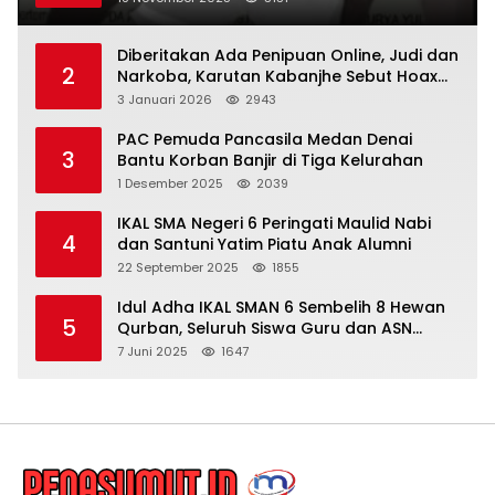
Diberitakan Ada Penipuan Online, Judi dan
2
Narkoba, Karutan Kabanjhe Sebut Hoax
dan Berita Tak Beryanggungjawab
3 Januari 2026
2943
PAC Pemuda Pancasila Medan Denai
3
Bantu Korban Banjir di Tiga Kelurahan
1 Desember 2025
2039
IKAL SMA Negeri 6 Peringati Maulid Nabi
4
dan Santuni Yatim Piatu Anak Alumni
22 September 2025
1855
Idul Adha IKAL SMAN 6 Sembelih 8 Hewan
5
Qurban, Seluruh Siswa Guru dan ASN
Dapat Daging
7 Juni 2025
1647