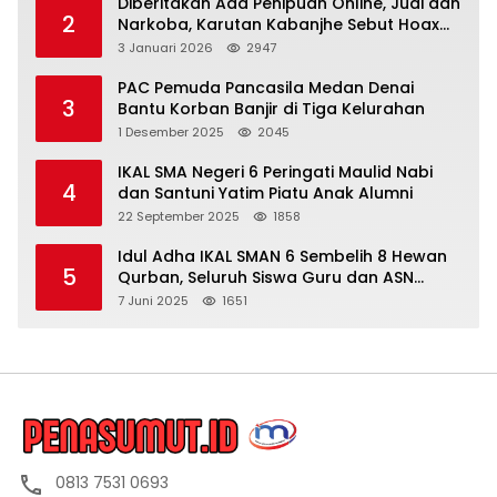
Diberitakan Ada Penipuan Online, Judi dan
2
Narkoba, Karutan Kabanjhe Sebut Hoax
dan Berita Tak Beryanggungjawab
3 Januari 2026
2947
PAC Pemuda Pancasila Medan Denai
3
Bantu Korban Banjir di Tiga Kelurahan
1 Desember 2025
2045
IKAL SMA Negeri 6 Peringati Maulid Nabi
4
dan Santuni Yatim Piatu Anak Alumni
22 September 2025
1858
Idul Adha IKAL SMAN 6 Sembelih 8 Hewan
5
Qurban, Seluruh Siswa Guru dan ASN
Dapat Daging
7 Juni 2025
1651
0813 7531 0693