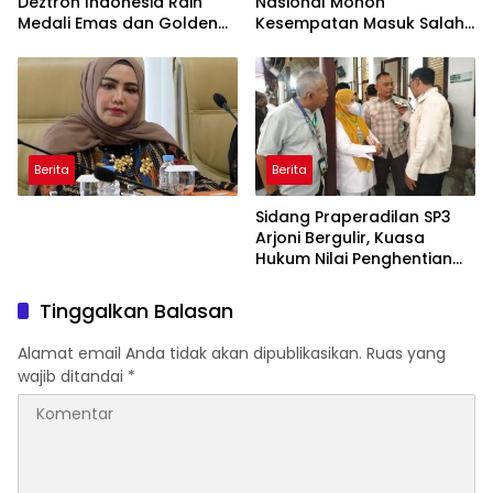
Deztron Indonesia Raih
Nasional Mohon
Medali Emas dan Golden
Kesempatan Masuk Salah
Ticket Menuju FORNAS
Satu SMA Negeri di Medan
Berita
Berita
Sidang Praperadilan SP3
Arjoni Bergulir, Kuasa
Hukum Nilai Penghentian
Penyidikan Tidak Lazim
Tinggalkan Balasan
Alamat email Anda tidak akan dipublikasikan.
Ruas yang
wajib ditandai
*