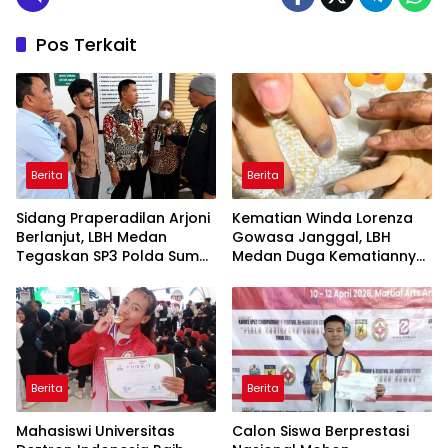
Pos Terkait
Berita
Berita
Sidang Praperadilan Arjoni
Kematian Winda Lorenza
Berlanjut, LBH Medan
Gowasa Janggal, LBH
Tegaskan SP3 Polda Sumut
Medan Duga Kematiannya
Cacat Hukum
Bukan Bunuh Diri Melainkan
Ada Dugaan Tundak
Pidana
Berita
Berita
Mahasiswi Universitas
Calon Siswa Berprestasi