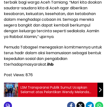
terbaik bagi warga Aceh Tamiang. “Mari kita doakan
saudara-saudara kita di Aceh agar diberikan
kesabaran, kekuatan, kesehatan, dan ketabahan
dalam menghadapi cobaan ini. Semoga mereka
segera bangkit dan dapat kembali berkumpul
dengan keluarga tercinta seperti sediakala. Aamiin
ya Rabbal Alamin,” ujarnya.
Pemuda Tabagsel menegaskan komitmennya untuk
terus hadir dalam aksi kemanusiaan sebagai bentuk
kepedulian sosial dan pengabdian
tterhadapmasyarakat.
ihb
Post Views:
876
LSM Transparansi Publik Sumut Ucapkan
Selamat atas Pelantikan Wendy Melanda
Tanjung sebagai Direksi BUMD Kota Medan