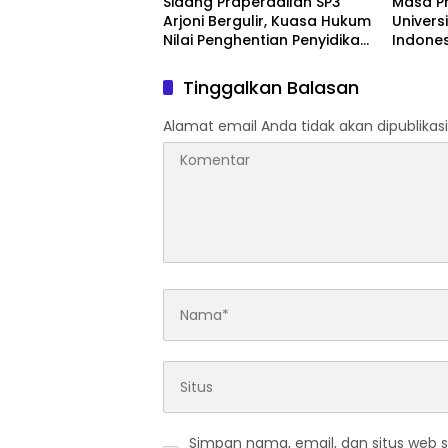
Sidang Praperadilan SP3
Masa Pra
Arjoni Bergulir, Kuasa Hukum
Univers
Nilai Penghentian Penyidikan
Indones
Tidak Lazim
D-III K
Mahinr
Tinggalkan Balasan
Alamat email Anda tidak akan dipublikasi
Simpan nama, email, dan situs web 