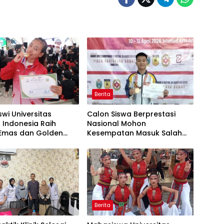
Berita
wi Universitas
Calon Siswa Berprestasi
 Indonesia Raih
Nasional Mohon
 Emas dan Golden
Kesempatan Masuk Salah
Menuju FORNAS
Satu SMA Negeri di Medan
Berita