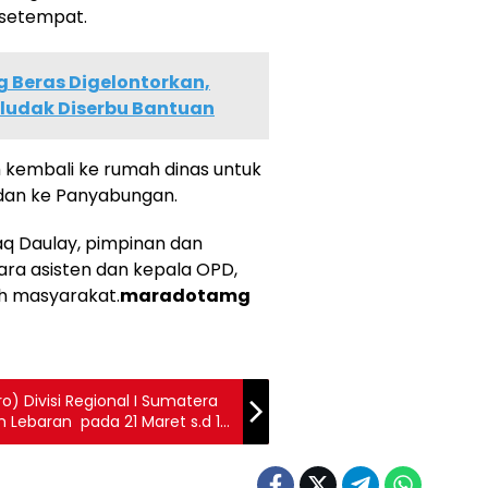
 setempat.
g Beras Digelontorkan,
udak Diserbu Bantuan
 kembali ke rumah dinas untuk
Medan ke Panyabungan.
aq Daulay, pimpinan dan
ara asisten dan kepala OPD,
h masyarakat.
maradotamg
o) Divisi Regional I Sumatera
Lebaran pada 21 Maret s.d 11