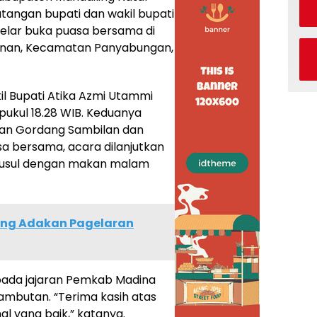
ngan bupati dan wakil bupati
elar buka puasa bersama di
unan, Kecamatan Panyabungan,
kil Bupati Atika Azmi Utammi
 pukul 18.28 WIB. Keduanya
an Gordang Sambilan dan
sa bersama, acara dilanjutkan
isusul dengan makan malam
ang Adakan Pagelaran
epada jajaran Pemkab Madina
mbutan. “Terima kasih atas
al yang baik,” katanya.