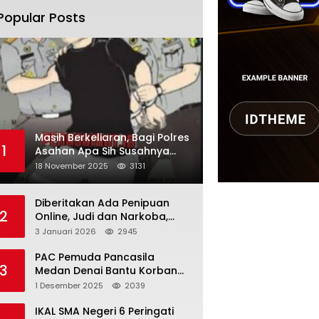
Popular Posts
Masih Berkeliaran, Bagi Polres
1
Asahan Apa Sih Susahnya
Menangkap Martono
18 November 2025
3131
Diberitakan Ada Penipuan
2
Online, Judi dan Narkoba,
Karutan Kabanjhe Sebut Hoax
3 Januari 2026
2945
dan Berita Tak
Beryanggungjawab
PAC Pemuda Pancasila
3
Medan Denai Bantu Korban
Banjir di Tiga Kelurahan
1 Desember 2025
2039
IKAL SMA Negeri 6 Peringati