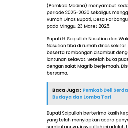
(Pemkab Madina) menyambut kedata
periode 2025-2030 sekaligus mengg
Rumah Dinas Bupati, Desa Parbang
pada Minggu, 23 Maret 2025.
Bupati H. Saipullah Nasution dan Wa
Nasution tiba di rumah dinas sekitar
beserta rombongan disambut deng
lantunan selawat. Setelah buka pua
dengan salat Magrib berjemaah. D
bersama.
Baca Juga :
Pemkab Deli Serd
Budaya dan Lomba Tari
Bupati Saipullah berterima kasih k
yang telah menyiapkan acara penya
sambutannya, insyaallah ini adalah h