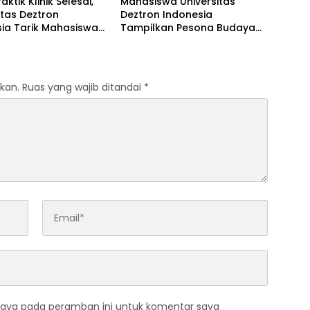
ktik Klinik Selesai,
Mahasiswa Universitas
itas Deztron
Deztron Indonesia
ia Tarik Mahasiswa
Tampilkan Pesona Budaya
ebidanan dari RS Artha
Nusantara pada Ajang
us
Gebyar KORMISU Road to
FORPROVSU 2026
kan.
Ruas yang wajib ditandai
*
saya pada peramban ini untuk komentar saya