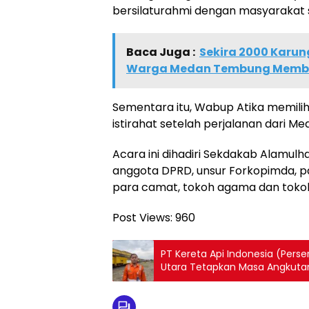
bersilaturahmi dengan masyarakat
Baca Juga :
Sekira 2000 Karun
Warga Medan Tembung Membl
Sementara itu, Wabup Atika memilih
istirahat setelah perjalanan dari 
Acara ini dihadiri Sekdakab Alamulh
anggota DPRD, unsur Forkopimda, p
para camat, tokoh agama dan toko
Post Views:
960
PT Kereta Api Indonesia (Perser
Utara Tetapkan Masa Angkutan 
April 2025