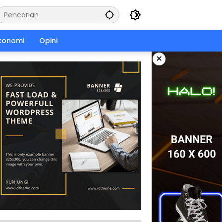
konomi
Opini
×