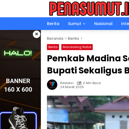
Langsung
ke
konten
Berita
Sumut
Nasional
Int
×
Beranda
Berita
Berita
Mandailing Natal
Pemkab Madina S
Bupati Sekaligus
Redaksi
2 Min Baca
24 Maret 2025