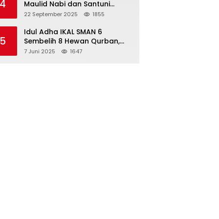
4
Maulid Nabi dan Santuni
Yatim Piatu Anak Alumni
22 September 2025
1855
Idul Adha IKAL SMAN 6
5
Sembelih 8 Hewan Qurban,
Seluruh Siswa Guru dan ASN
7 Juni 2025
1647
Dapat Daging