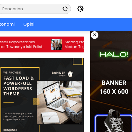
konomi
Opini
×
apolrestabes
Sidang Praperadilan Arjoni Berlanjut, LBH
nya Istri Polisi
Medan Tegaskan SP3 Polda Sumut
Cacat Hukum