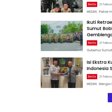
Berita
21 Febru
MEDAN : Patroli
Ikuti Retr
Sumut Bobb
Gembleng
Berita
21 Febru
Gubernur Sumut
Isi Ekstra
Indonesia S
Berita
21 Febru
MEDAN : Mengisi