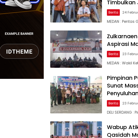
Timbulkan
Berita
24 Febru
MEDAN : Pentas 
Zulkarnaen
Aspirasi M
Berita
23 Febru
MEDAN : Wakil K
Pena
Sumut
Pimpinan P
Sunat Mass
Penyuluha
Berita
23 Febru
DELI SERDANG :
Wabup Atik
Qasidah Ma