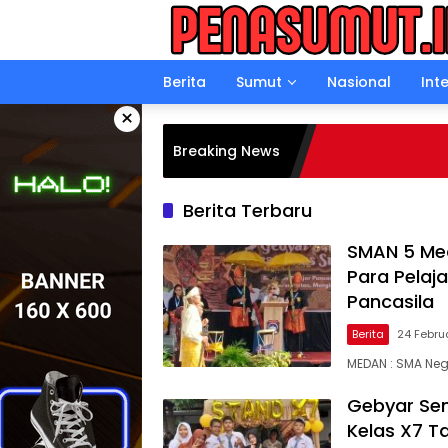
Langsung
ke
konten
Berita
Sumut
Nasional
Int
×
Breaking News
Berita Terbaru
SMAN 5 Med
Para Pelaja
Pancasila
Berita
24 Febru
MEDAN : SMA Ne
Gebyar Sem
Kelas X7 T