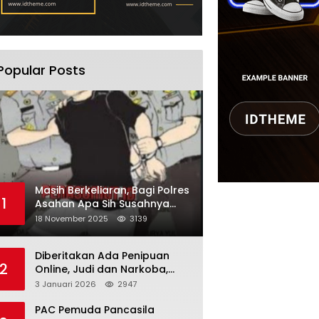
Popular Posts
Masih Berkeliaran, Bagi Polres
1
Asahan Apa Sih Susahnya
Menangkap Martono
18 November 2025
3139
Diberitakan Ada Penipuan
2
Online, Judi dan Narkoba,
Karutan Kabanjhe Sebut Hoax
3 Januari 2026
2947
dan Berita Tak
Beryanggungjawab
PAC Pemuda Pancasila