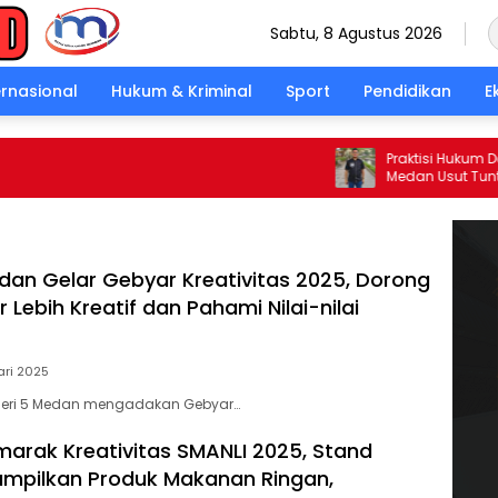
Sabtu, 8 Agustus 2026
ernasional
Hukum & Kriminal
Sport
Pendidikan
E
Praktisi Hukum Desak K
Medan Usut Tuntas Tewas
di Helvetia
an Gelar Gebyar Kreativitas 2025, Dorong
r Lebih Kreatif dan Pahami Nilai-nilai
ari 2025
geri 5 Medan mengadakan Gebyar…
arak Kreativitas SMANLI 2025, Stand
ampilkan Produk Makanan Ringan,