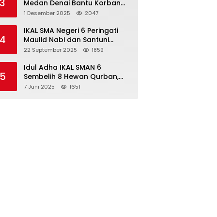
3
Medan Denai Bantu Korban
Banjir di Tiga Kelurahan
1 Desember 2025
2047
IKAL SMA Negeri 6 Peringati
4
Maulid Nabi dan Santuni
Yatim Piatu Anak Alumni
22 September 2025
1859
Idul Adha IKAL SMAN 6
5
Sembelih 8 Hewan Qurban,
Seluruh Siswa Guru dan ASN
7 Juni 2025
1651
Dapat Daging