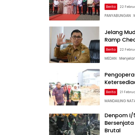
Berita
22 Febru
PANYABUNGAN : M
Jelang Mud
Ramp Check
Berita
22 Febru
MEDAN : Menjela
Pengopera
Ketersedi
Berita
21 Febru
MANDAILING NATA
Denpom I/
Bersenjat
Brutal