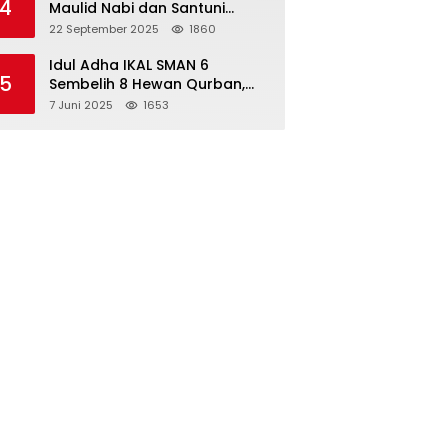
4
Maulid Nabi dan Santuni
Yatim Piatu Anak Alumni
22 September 2025
1860
Idul Adha IKAL SMAN 6
5
Sembelih 8 Hewan Qurban,
Seluruh Siswa Guru dan ASN
7 Juni 2025
1653
Dapat Daging