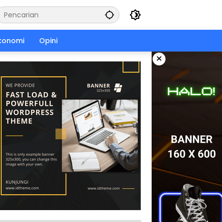
konomi
Opini
×