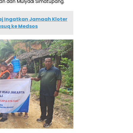
Wan dan Mulyadi Simatupang.
j Ingatkan Jamaah Kloter
usuq ke Medsos