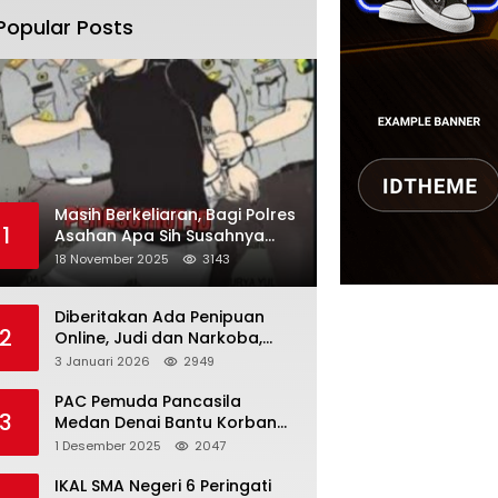
Popular Posts
Masih Berkeliaran, Bagi Polres
1
Asahan Apa Sih Susahnya
Menangkap Martono
18 November 2025
3143
Diberitakan Ada Penipuan
2
Online, Judi dan Narkoba,
Karutan Kabanjhe Sebut Hoax
3 Januari 2026
2949
dan Berita Tak
Beryanggungjawab
PAC Pemuda Pancasila
3
Medan Denai Bantu Korban
Banjir di Tiga Kelurahan
1 Desember 2025
2047
IKAL SMA Negeri 6 Peringati