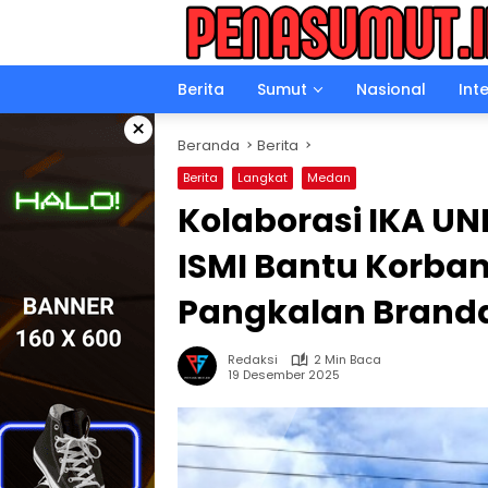
Langsung
ke
konten
Berita
Sumut
Nasional
Int
×
Beranda
Berita
Berita
Langkat
Medan
Kolaborasi IKA UN
ISMI Bantu Korban 
Pangkalan Branda
Redaksi
2 Min Baca
19 Desember 2025