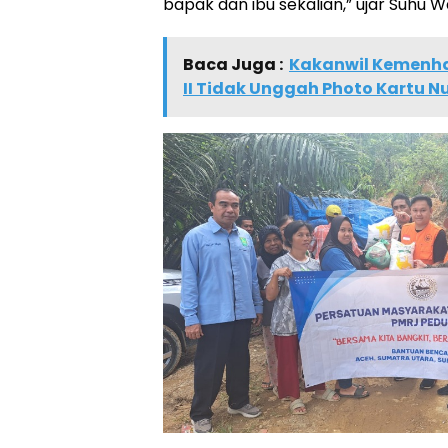
bapak dan ibu sekalian,” ujar Suhu 
Baca Juga :
Kakanwil Kemenha
II Tidak Unggah Photo Kartu N