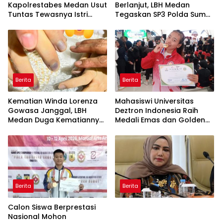
Kapolrestabes Medan Usut
Berlanjut, LBH Medan
Tuntas Tewasnya Istri
Tegaskan SP3 Polda Sumut
Polisi di Helvetia
Cacat Hukum
Berita
Berita
Kematian Winda Lorenza
Mahasiswi Universitas
Gowasa Janggal, LBH
Deztron Indonesia Raih
Medan Duga Kematiannya
Medali Emas dan Golden
Bukan Bunuh Diri Melainkan
Ticket Menuju FORNAS
Ada Dugaan Tundak
Pidana
Berita
Berita
Calon Siswa Berprestasi
Nasional Mohon