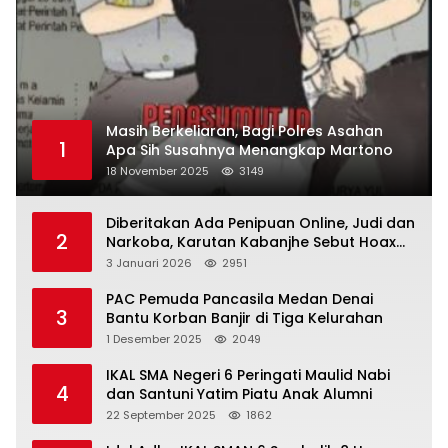
Masih Berkeliaran, Bagi Polres Asahan
1
Apa Sih Susahnya Menangkap Martono
18 November 2025
3149
Diberitakan Ada Penipuan Online, Judi dan
2
Narkoba, Karutan Kabanjhe Sebut Hoax
dan Berita Tak Beryanggungjawab
3 Januari 2026
2951
PAC Pemuda Pancasila Medan Denai
3
Bantu Korban Banjir di Tiga Kelurahan
1 Desember 2025
2049
IKAL SMA Negeri 6 Peringati Maulid Nabi
4
dan Santuni Yatim Piatu Anak Alumni
22 September 2025
1862