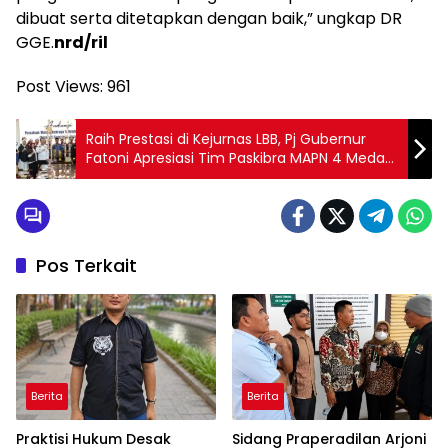
dibuat serta ditetapkan dengan baik,” ungkap DR
GGE.
nrd/ril
Post Views:
961
Raih Prestasi di Kejurnas LBB, Pj Gubernur
Fatoni Apresiasi Tim Paskibra MAPN 4 Medan
Binaan Perwosi Sumut
Pos Terkait
Berita
Berita
Praktisi Hukum Desak
Sidang Praperadilan Arjoni