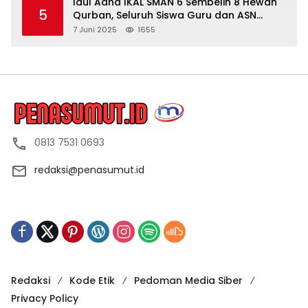
Idul Adha IKAL SMAN 6 Sembelih 8 Hewan
5
Qurban, Seluruh Siswa Guru dan ASN
Dapat Daging
7 Juni 2025
1655
0813 7531 0693
redaksi@penasumut.id
Redaksi
Kode Etik
Pedoman Media Siber
Privacy Policy