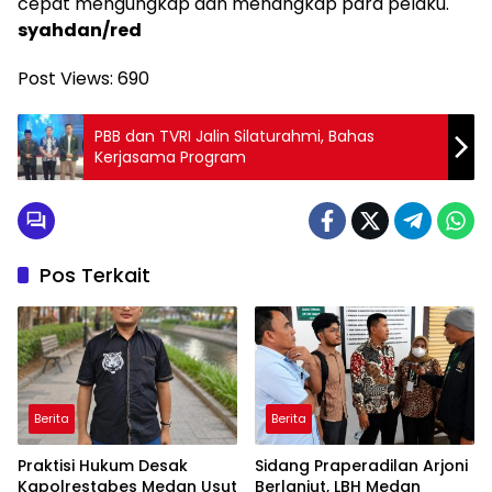
cepat mengungkap dan menangkap para pelaku.
syahdan/red
Post Views:
690
PBB dan TVRI Jalin Silaturahmi, Bahas
Kerjasama Program
Pos Terkait
Berita
Berita
Praktisi Hukum Desak
Sidang Praperadilan Arjoni
Kapolrestabes Medan Usut
Berlanjut, LBH Medan