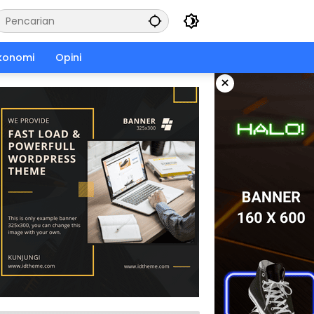
konomi
Opini
×