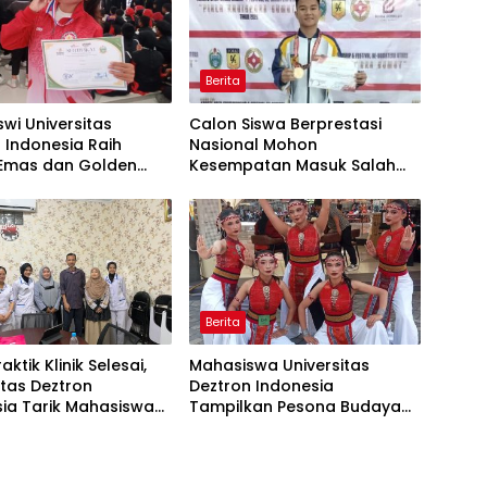
Berita
wi Universitas
Calon Siswa Berprestasi
 Indonesia Raih
Nasional Mohon
 Emas dan Golden
Kesempatan Masuk Salah
Menuju FORNAS
Satu SMA Negeri di Medan
Berita
ktik Klinik Selesai,
Mahasiswa Universitas
itas Deztron
Deztron Indonesia
ia Tarik Mahasiswa
Tampilkan Pesona Budaya
ebidanan dari RS Artha
Nusantara pada Ajang
us
Gebyar KORMISU Road to
FORPROVSU 2026