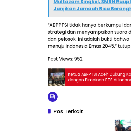
Multazam Singkel, SMRN Raup 
Janjikan Jamaah Bisa Berangka
“ABPPTSI tidak hanya berkumpul da
strategi dan menyampaikan suara 
dan pelosok. Ini adalah bukti bah
menuju Indonesia Emas 2045,” tutup 
Post Views:
952
Ketua ABPPTSI Aceh Dukung Kol
dengan Pimpinan PTS di Indon
Pos Terkait