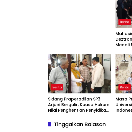
Berita
Mahasis
Deztron
Medali
Ticket 
Berita
Berita
Sidang Praperadilan SP3
Masa Pra
Arjoni Bergulir, Kuasa Hukum
Univers
Nilai Penghentian Penyidikan
Indones
Tidak Lazim
D-III K
Mahinr
Tinggalkan Balasan