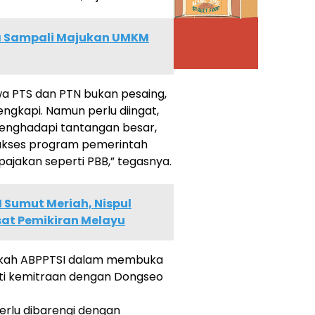
a Sampali Majukan UMKM
 PTS dan PTN bukan pesaing,
engkapi. Namun perlu diingat,
menghadapi tantangan besar,
 akses program pemerintah
pajakan seperti PBB,” tegasnya.
I Sumut Meriah, Nispul
sat Pemikiran Melayu
ngkah ABPPTSI dalam membuka
erti kemitraan dengan Dongseo
perlu dibarengi dengan