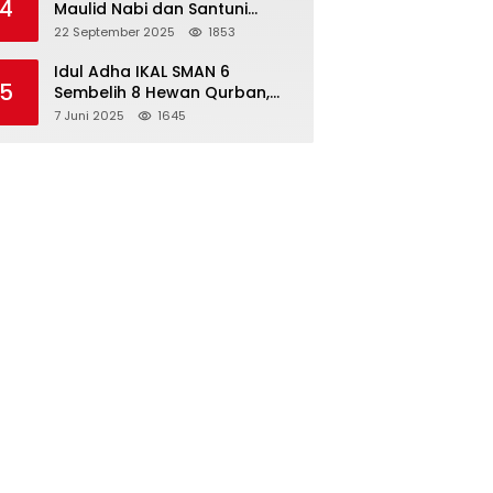
4
Maulid Nabi dan Santuni
Yatim Piatu Anak Alumni
22 September 2025
1853
Idul Adha IKAL SMAN 6
5
Sembelih 8 Hewan Qurban,
Seluruh Siswa Guru dan ASN
7 Juni 2025
1645
Dapat Daging