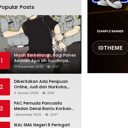
Popular Posts
Masih Berkeliaran, Bagi Polres
1
Asahan Apa Sih Susahnya
Menangkap Martono
18 November 2025
3127
Diberitakan Ada Penipuan
2
Online, Judi dan Narkoba,
Karutan Kabanjhe Sebut Hoax
3 Januari 2026
2941
dan Berita Tak
Beryanggungjawab
PAC Pemuda Pancasila
3
Medan Denai Bantu Korban
Banjir di Tiga Kelurahan
1 Desember 2025
2037
IKAL SMA Negeri 6 Peringati