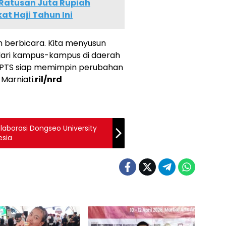
Ratusan Juta Rupiah
t Haji Tahun Ini
n berbicara. Kita menyusun
dari kampus-kampus di daerah
wa PTS siap memimpin perubahan
Marniati.
ril/nrd
aborasi Dongseo University
esia