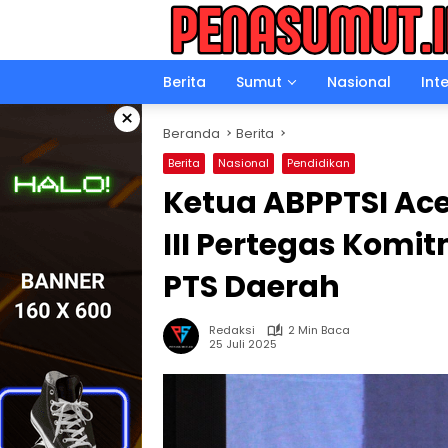
Langsung
ke
konten
Berita
Sumut
Nasional
Int
×
Beranda
Berita
Berita
Nasional
Pendidikan
Ketua ABPPTSI Ace
III Pertegas Komi
PTS Daerah
Redaksi
2 Min Baca
25 Juli 2025