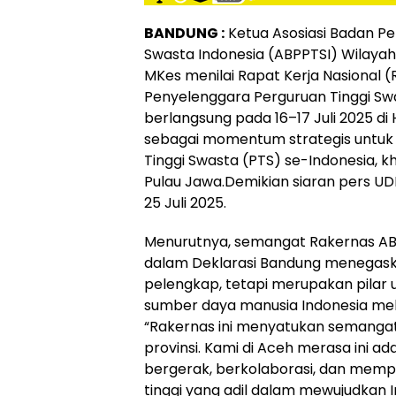
BANDUNG :
Ketua Asosiasi Badan Pe
Swasta Indonesia (ABPPTSI) Wilayah 
MKes menilai Rapat Kerja Nasional (R
Penyelenggara Perguruan Tinggi Swa
berlangsung pada 16–17 Juli 2025 di
sebagai momentum strategis untuk
Tinggi Swasta (PTS) se-Indonesia, k
Pulau Jawa.Demikian siaran pers UD
25 Juli 2025.
Menurutnya, semangat Rakernas ABP
dalam Deklarasi Bandung menegas
pelengkap, tetapi merupakan pila
sumber daya manusia Indonesia melal
“Rakernas ini menyatukan semangat 
provinsi. Kami di Aceh merasa ini ad
bergerak, berkolaborasi, dan memp
tinggi yang adil dalam mewujudkan In