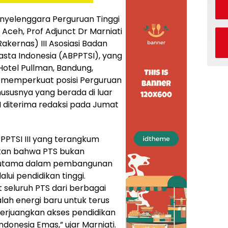
nyelenggara Perguruan Tinggi
Aceh, Prof Adjunct Dr Marniati
akernas) III Asosiasi Badan
sta Indonesia (ABPPTSI), yang
 Hotel Pullman, Bandung,
 memperkuat posisi Perguruan
hususnya yang berada di luar
I diterima redaksi pada Jumat
PTSI III yang terangkum
kan bahwa PTS bukan
r utama dalam pembangunan
ui pendidikan tinggi.
seluruh PTS dari berbagai
alah energi baru untuk terus
erjuangkan akses pendidikan
donesia Emas,” ujar Marniati.