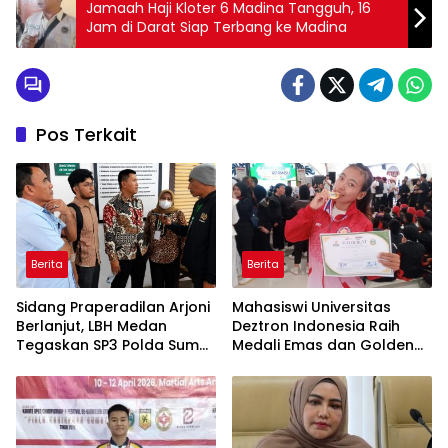
Jamaah Haji Kloter 6 Madina Tangguh, 16
Jam di Darat Siap Terbang ke Madina
Pos Terkait
Berita
Berita
Sidang Praperadilan Arjoni
Mahasiswi Universitas
Berlanjut, LBH Medan
Deztron Indonesia Raih
Tegaskan SP3 Polda Sumut
Medali Emas dan Golden
Cacat Hukum
Ticket Menuju FORNAS