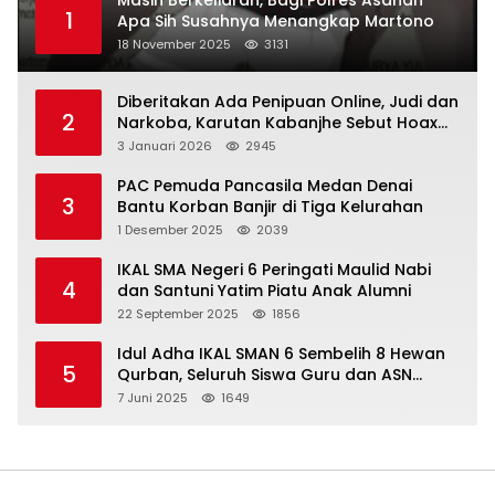
Masih Berkeliaran, Bagi Polres Asahan
1
Apa Sih Susahnya Menangkap Martono
18 November 2025
3131
Diberitakan Ada Penipuan Online, Judi dan
2
Narkoba, Karutan Kabanjhe Sebut Hoax
dan Berita Tak Beryanggungjawab
3 Januari 2026
2945
PAC Pemuda Pancasila Medan Denai
3
Bantu Korban Banjir di Tiga Kelurahan
1 Desember 2025
2039
IKAL SMA Negeri 6 Peringati Maulid Nabi
4
dan Santuni Yatim Piatu Anak Alumni
22 September 2025
1856
Idul Adha IKAL SMAN 6 Sembelih 8 Hewan
5
Qurban, Seluruh Siswa Guru dan ASN
Dapat Daging
7 Juni 2025
1649