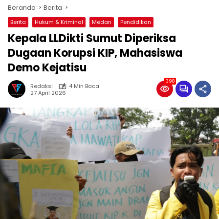
Beranda
Berita
Berita
Hukum & Kriminal
Medan
Pendidikan
Kepala LLDikti Sumut Diperiksa
Dugaan Korupsi KIP, Mahasiswa
Demo Kejatisu
398
Redaksi
4 Min Baca
27 April 2026