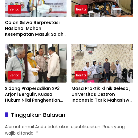
Berita
Berita
Calon Siswa Berprestasi
Nasional Mohon
Kesempatan Masuk Salah
Satu SMA Negeri di Medan
Berita
Berita
Sidang Praperadilan SP3
Masa Praktik Klinik Selesai,
Arjoni Bergulir, Kuasa
Universitas Deztron
Hukum Nilai Penghentian
Indonesia Tarik Mahasiswa
Penyidikan Tidak Lazim
D-III Kebidanan dari RS
Artha Mahinrus
Tinggalkan Balasan
Alamat email Anda tidak akan dipublikasikan.
Ruas yang
wajib ditandai
*