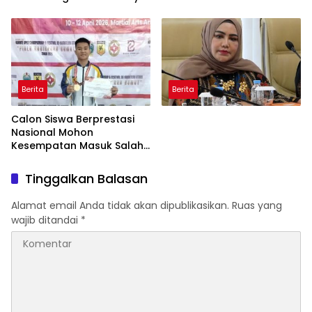
Bukan Bunuh Diri Melainkan
Ticket Menuju FORNAS
Ada Dugaan Tundak
Pidana
Berita
Berita
Calon Siswa Berprestasi
Nasional Mohon
Kesempatan Masuk Salah
Satu SMA Negeri di Medan
Tinggalkan Balasan
Alamat email Anda tidak akan dipublikasikan.
Ruas yang
wajib ditandai
*