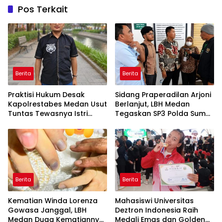
Pos Terkait
Berita
Berita
Praktisi Hukum Desak
Sidang Praperadilan Arjoni
Kapolrestabes Medan Usut
Berlanjut, LBH Medan
Tuntas Tewasnya Istri
Tegaskan SP3 Polda Sumut
Polisi di Helvetia
Cacat Hukum
Berita
Berita
Kematian Winda Lorenza
Mahasiswi Universitas
Gowasa Janggal, LBH
Deztron Indonesia Raih
Medan Duga Kematiannya
Medali Emas dan Golden