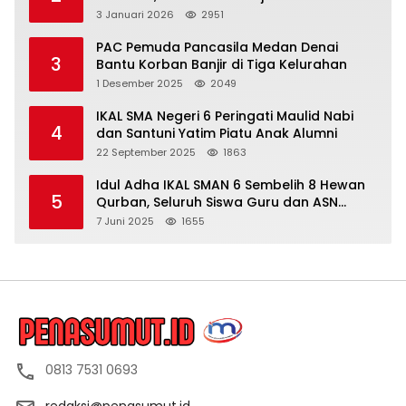
dan Berita Tak Beryanggungjawab
3 Januari 2026
2951
PAC Pemuda Pancasila Medan Denai
3
Bantu Korban Banjir di Tiga Kelurahan
1 Desember 2025
2049
IKAL SMA Negeri 6 Peringati Maulid Nabi
4
dan Santuni Yatim Piatu Anak Alumni
22 September 2025
1863
Idul Adha IKAL SMAN 6 Sembelih 8 Hewan
5
Qurban, Seluruh Siswa Guru dan ASN
Dapat Daging
7 Juni 2025
1655
0813 7531 0693