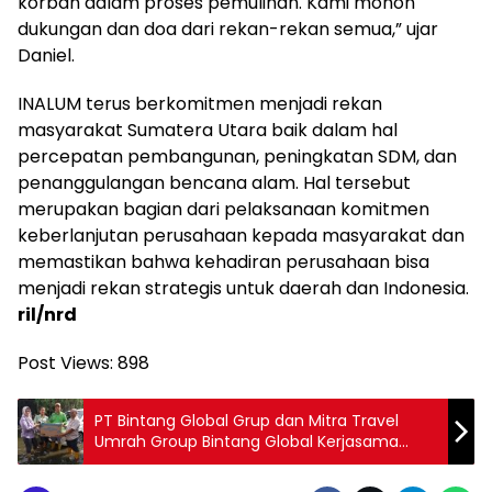
korban dalam proses pemulihan. Kami mohon
dukungan dan doa dari rekan-rekan semua,” ujar
Daniel.
INALUM terus berkomitmen menjadi rekan
masyarakat Sumatera Utara baik dalam hal
percepatan pembangunan, peningkatan SDM, dan
penanggulangan bencana alam. Hal tersebut
merupakan bagian dari pelaksanaan komitmen
keberlanjutan perusahaan kepada masyarakat dan
memastikan bahwa kehadiran perusahaan bisa
menjadi rekan strategis untuk daerah dan Indonesia.
ril/nrd
Post Views:
898
PT Bintang Global Grup dan Mitra Travel
Umrah Group Bintang Global Kerjasama
dengan PB ISMI dan STIM Sukma, Salurkan
Bantuan Bencana di Langkat dan Deli