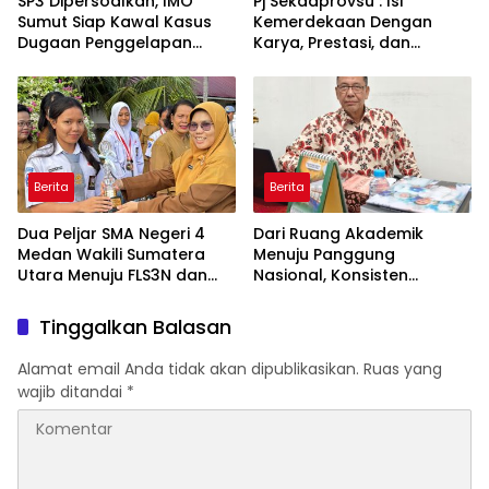
SP3 Dipersoalkan, IMO
Pj Sekdaprovsu : Isi
Sumut Siap Kawal Kasus
Kemerdekaan Dengan
Dugaan Penggelapan
Karya, Prestasi, dan
Mobil : “Tersangka Sudah
Semangat Persatuan
Dinyatakan Sah, Mengapa
Perkara Dihentikan?”
Berita
Berita
Dua Peljar SMA Negeri 4
Dari Ruang Akademik
Medan Wakili Sumatera
Menuju Panggung
Utara Menuju FLS3N dan
Nasional, Konsisten
O2SN Tingkat Nasionall
Mengabdi Lewat
Pendidikan dan Kebijakan
Tinggalkan Balasan
Publik
Alamat email Anda tidak akan dipublikasikan.
Ruas yang
wajib ditandai
*