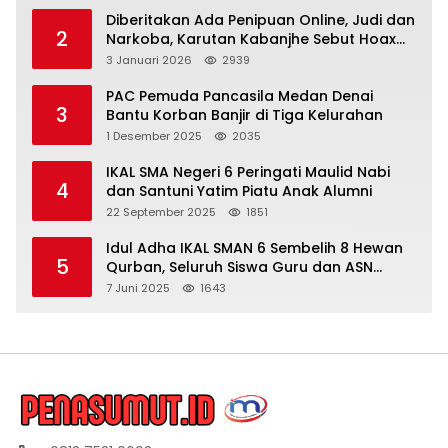
Diberitakan Ada Penipuan Online, Judi dan
2
Narkoba, Karutan Kabanjhe Sebut Hoax
dan Berita Tak Beryanggungjawab
3 Januari 2026
2939
PAC Pemuda Pancasila Medan Denai
3
Bantu Korban Banjir di Tiga Kelurahan
1 Desember 2025
2035
IKAL SMA Negeri 6 Peringati Maulid Nabi
4
dan Santuni Yatim Piatu Anak Alumni
22 September 2025
1851
Idul Adha IKAL SMAN 6 Sembelih 8 Hewan
5
Qurban, Seluruh Siswa Guru dan ASN
Dapat Daging
7 Juni 2025
1643