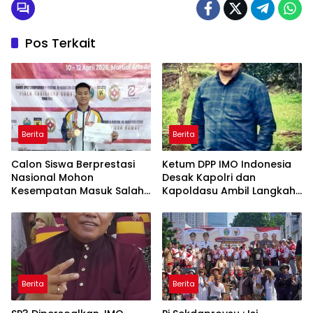
Serdang
Pos Terkait
Berita
Berita
Calon Siswa Berprestasi
Ketum DPP IMO Indonesia
Nasional Mohon
Desak Kapolri dan
Kesempatan Masuk Salah
Kapoldasu Ambil Langkah
Satu SMA Negeri di Medan
Tegas Atas Gugatan Arjoni
Berita
Berita