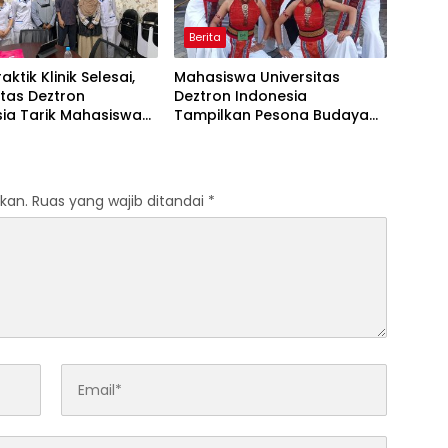
Berita
ktik Klinik Selesai,
Mahasiswa Universitas
itas Deztron
Deztron Indonesia
ia Tarik Mahasiswa
Tampilkan Pesona Budaya
ebidanan dari RS Artha
Nusantara pada Ajang
us
Gebyar KORMISU Road to
FORPROVSU 2026
kan.
Ruas yang wajib ditandai
*