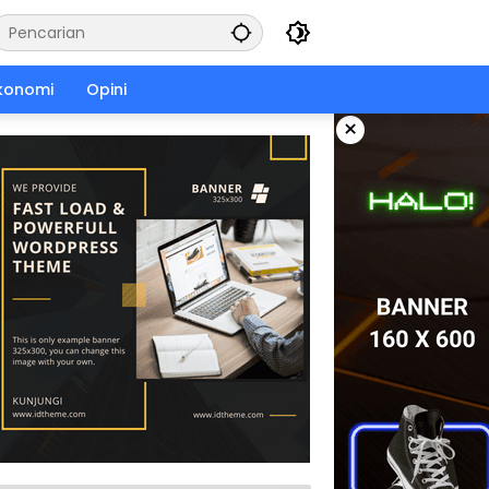
konomi
Opini
×