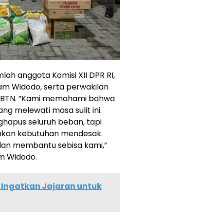
mlah anggota Komisi XII DPR RI,
am Widodo, serta perwakilan
dan BTN. ”Kami memahami bahwa
g melewati masa sulit ini.
hapus seluruh beban, tapi
ankan kebutuhan mendesak.
 dan membantu sebisa kami,”
am Widodo.
 Ingatkan Jajaran untuk