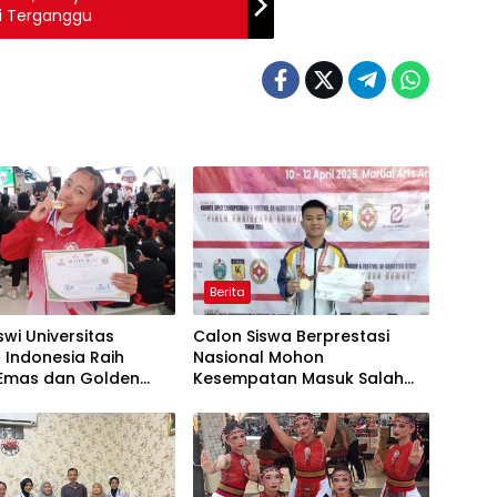
i Terganggu
Berita
wi Universitas
Calon Siswa Berprestasi
 Indonesia Raih
Nasional Mohon
 Emas dan Golden
Kesempatan Masuk Salah
Menuju FORNAS
Satu SMA Negeri di Medan