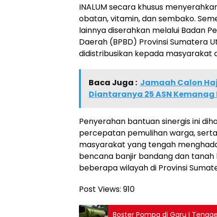
INALUM secara khusus menyerahka
obatan, vitamin, dan sembako. Sem
lainnya diserahkan melalui Badan 
Daerah (BPBD) Provinsi Sumatera U
didistribusikan kepada masyarakat 
Baca Juga :
Jamaah Calon Haji
Diantaranya 25 ASN Kemanag
Penyerahan bantuan sinergis ini d
percepatan pemulihan warga, sert
masyarakat yang tengah menghadapi
bencana banjir bandang dan tanah
beberapa wilayah di Provinsi Sumat
Post Views:
910
Boster Pompa di Garu I Tengge