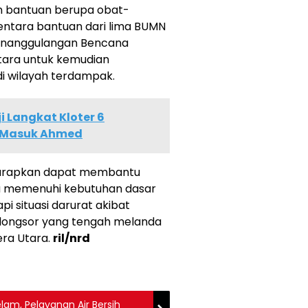
n bantuan berupa obat-
entara bantuan dari lima BUMN
Penanggulangan Bencana
tara untuk kemudian
di wilayah terdampak.
 Langkat Kloter 6
 Masuk Ahmed
iharapkan dapat membantu
a memenuhi kebutuhan dasar
 situasi darurat akibat
 longsor yang tengah melanda
era Utara.
ril/nrd
lam, Pelayanan Air Bersih