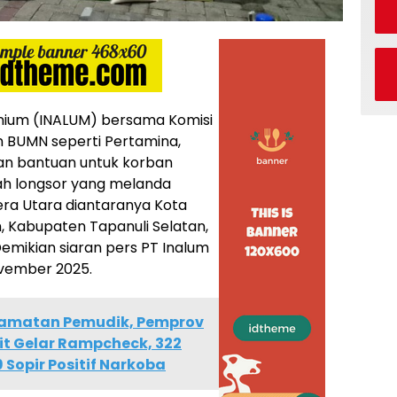
nium (INALUM) bersama Komisi
n BUMN seperti Pertamina,
kan bantuan untuk korban
ah longsor yang melanda
era Utara diantaranya Kota
, Kabupaten Tapanuli Selatan,
emikian siaran pers PT Inalum
ovember 2025.
elamatan Pemudik, Pemprov
it Gelar Rampcheck, 322
 Sopir Positif Narkoba