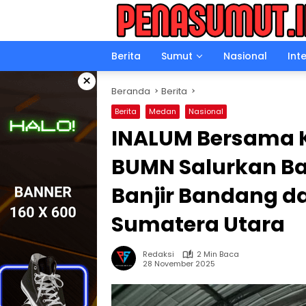
Langsung
ke
konten
Berita
Sumut
Nasional
Int
×
Beranda
Berita
Berita
Medan
Nasional
INALUM Bersama Ko
BUMN Salurkan B
Banjir Bandang d
Sumatera Utara
Redaksi
2 Min Baca
28 November 2025