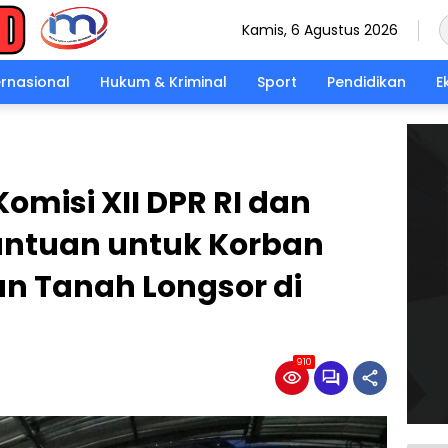
Kamis, 6 Agustus 2026
ernasional
Hukum & Kriminal
Sport
Pendidikan
E
misi XII DPR RI dan
antuan untuk Korban
an Tanah Longsor di
910