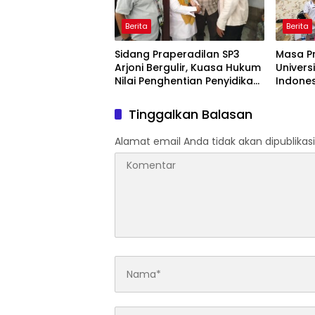
Berita
Berita
Sidang Praperadilan SP3
Masa Pra
Arjoni Bergulir, Kuasa Hukum
Univers
Nilai Penghentian Penyidikan
Indones
Tidak Lazim
D-III K
Mahinr
Tinggalkan Balasan
Alamat email Anda tidak akan dipublikasi