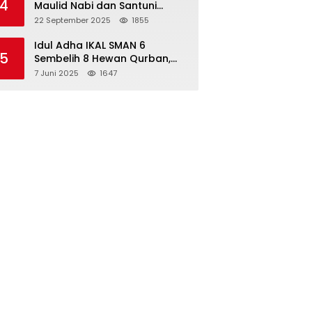
4
Maulid Nabi dan Santuni
Yatim Piatu Anak Alumni
22 September 2025
1855
Idul Adha IKAL SMAN 6
5
Sembelih 8 Hewan Qurban,
Seluruh Siswa Guru dan ASN
7 Juni 2025
1647
Dapat Daging