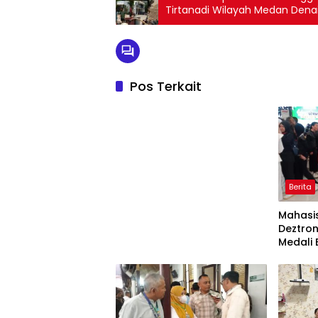
Tirtanadi Wilayah Medan Dena
Pos Terkait
Berita
Mahasis
Deztron
Medali
Ticket 