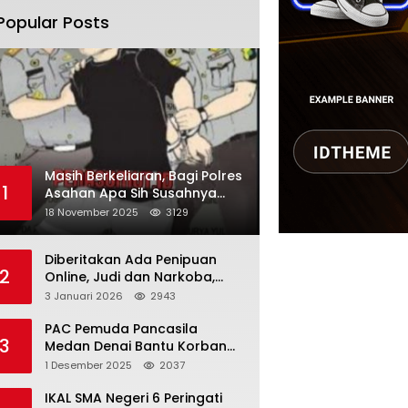
Popular Posts
Masih Berkeliaran, Bagi Polres
1
Asahan Apa Sih Susahnya
Menangkap Martono
18 November 2025
3129
Diberitakan Ada Penipuan
2
Online, Judi dan Narkoba,
Karutan Kabanjhe Sebut Hoax
3 Januari 2026
2943
dan Berita Tak
Beryanggungjawab
PAC Pemuda Pancasila
3
Medan Denai Bantu Korban
Banjir di Tiga Kelurahan
1 Desember 2025
2037
IKAL SMA Negeri 6 Peringati