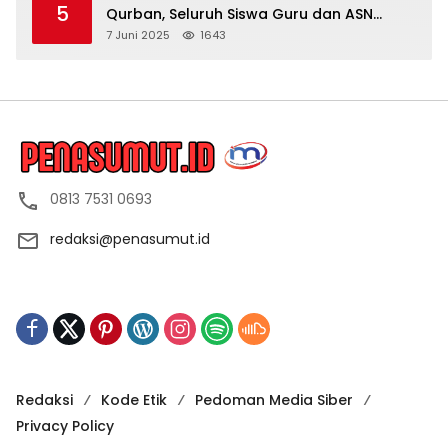
5
Qurban, Seluruh Siswa Guru dan ASN
Dapat Daging
7 Juni 2025
1643
0813 7531 0693
redaksi@penasumut.id
Redaksi
Kode Etik
Pedoman Media Siber
Privacy Policy