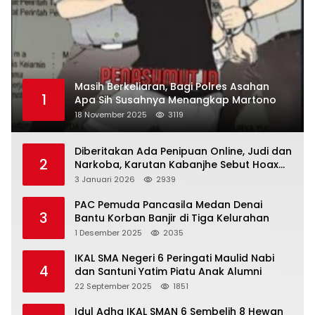
Masih Berkeliaran, Bagi Polres Asahan
1
Apa Sih Susahnya Menangkap Martono
18 November 2025
3119
Diberitakan Ada Penipuan Online, Judi dan
2
Narkoba, Karutan Kabanjhe Sebut Hoax
dan Berita Tak Beryanggungjawab
3 Januari 2026
2939
PAC Pemuda Pancasila Medan Denai
3
Bantu Korban Banjir di Tiga Kelurahan
1 Desember 2025
2035
IKAL SMA Negeri 6 Peringati Maulid Nabi
4
dan Santuni Yatim Piatu Anak Alumni
22 September 2025
1851
Idul Adha IKAL SMAN 6 Sembelih 8 Hewan