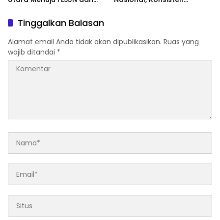
O2SN Tingkat Nasionall
Mengabdi Lewat
Pendidikan dan Kebijakan
Tinggalkan Balasan
Publik
Alamat email Anda tidak akan dipublikasikan.
Ruas yang
wajib ditandai
*