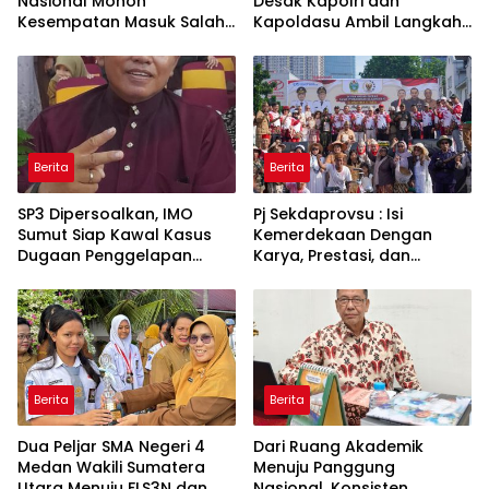
Nasional Mohon
Desak Kapolri dan
Kesempatan Masuk Salah
Kapoldasu Ambil Langkah
Satu SMA Negeri di Medan
Tegas Atas Gugatan Arjoni
Berita
Berita
SP3 Dipersoalkan, IMO
Pj Sekdaprovsu : Isi
Sumut Siap Kawal Kasus
Kemerdekaan Dengan
Dugaan Penggelapan
Karya, Prestasi, dan
Mobil : “Tersangka Sudah
Semangat Persatuan
Dinyatakan Sah, Mengapa
Perkara Dihentikan?”
Berita
Berita
Dua Peljar SMA Negeri 4
Dari Ruang Akademik
Medan Wakili Sumatera
Menuju Panggung
Utara Menuju FLS3N dan
Nasional, Konsisten