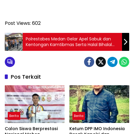
Post Views:
602
Polrestabes Medan Gelar Apel Sabuk dan
Kentongan Kamtibmas Serta Halal Bihalal
Idul Fitri 1447 H
Pos Terkait
Berita
Berita
Calon Siswa Berprestasi
Ketum DPP IMO Indonesia