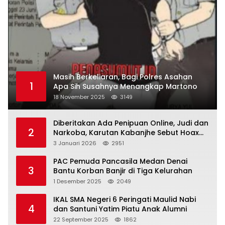
Masih Berkeliaran, Bagi Polres Asahan
1
Apa Sih Susahnya Menangkap Martono
18 November 2025
3149
Diberitakan Ada Penipuan Online, Judi dan
2
Narkoba, Karutan Kabanjhe Sebut Hoax
dan Berita Tak Beryanggungjawab
3 Januari 2026
2951
PAC Pemuda Pancasila Medan Denai
3
Bantu Korban Banjir di Tiga Kelurahan
1 Desember 2025
2049
IKAL SMA Negeri 6 Peringati Maulid Nabi
4
dan Santuni Yatim Piatu Anak Alumni
22 September 2025
1862