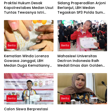
Praktisi Hukum Desak
Sidang Praperadilan Arjoni
Kapolrestabes Medan Usut
Berlanjut, LBH Medan
Tuntas Tewasnya Istri
Tegaskan SP3 Polda Sumut
Polisi di Helvetia
Cacat Hukum
Berita
Berita
Kematian Winda Lorenza
Mahasiswi Universitas
Gowasa Janggal, LBH
Deztron Indonesia Raih
Medan Duga Kematiannya
Medali Emas dan Golden
Bukan Bunuh Diri Melainkan
Ticket Menuju FORNAS
Ada Dugaan Tundak
Pidana
Berita
Berita
Calon Siswa Berprestasi