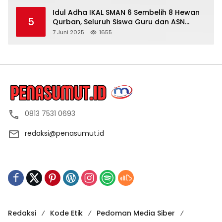
Idul Adha IKAL SMAN 6 Sembelih 8 Hewan
5
Qurban, Seluruh Siswa Guru dan ASN
Dapat Daging
7 Juni 2025
1655
0813 7531 0693
redaksi@penasumut.id
Redaksi
Kode Etik
Pedoman Media Siber