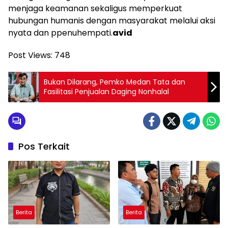
menjaga keamanan sekaligus memperkuat
hubungan humanis dengan masyarakat melalui aksi
nyata dan ppenuhempati.
avid
Post Views:
748
Bukan Dilarang, Pemko Medan Tata dan
Fasilitasi Penjualan Daging Nonhalal
Pos Terkait
Berita
Berita