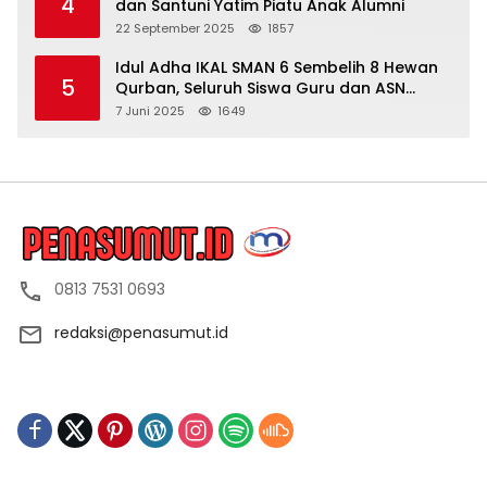
4
dan Santuni Yatim Piatu Anak Alumni
22 September 2025
1857
Idul Adha IKAL SMAN 6 Sembelih 8 Hewan
5
Qurban, Seluruh Siswa Guru dan ASN
Dapat Daging
7 Juni 2025
1649
0813 7531 0693
redaksi@penasumut.id