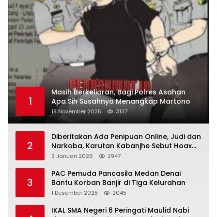
Masih Berkeliaran, Bagi Polres Asahan
1
Apa Sih Susahnya Menangkap Martono
18 November 2025
3137
Diberitakan Ada Penipuan Online, Judi dan
2
Narkoba, Karutan Kabanjhe Sebut Hoax
dan Berita Tak Beryanggungjawab
3 Januari 2026
2947
PAC Pemuda Pancasila Medan Denai
3
Bantu Korban Banjir di Tiga Kelurahan
1 Desember 2025
2045
IKAL SMA Negeri 6 Peringati Maulid Nabi