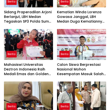
Berita
Berita
Sidang Praperadilan Arjoni
Kematian Winda Lorenza
Berlanjut, LBH Medan
Gowasa Janggal, LBH
Tegaskan SP3 Polda Sumut
Medan Duga Kematiannya
Cacat Hukum
Bukan Bunuh Diri Melainkan
Ada Dugaan Tundak
Pidana
Berita
Berita
Mahasiswi Universitas
Calon Siswa Berprestasi
Deztron Indonesia Raih
Nasional Mohon
Medali Emas dan Golden
Kesempatan Masuk Salah
Ticket Menuju FORNAS
Satu SMA Negeri di Medan
Berita
Berita