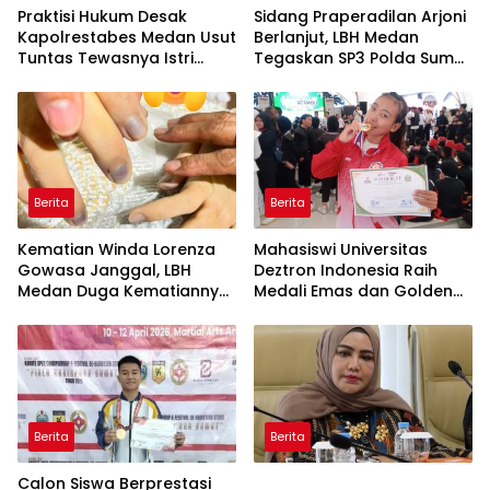
Praktisi Hukum Desak
Sidang Praperadilan Arjoni
Kapolrestabes Medan Usut
Berlanjut, LBH Medan
Tuntas Tewasnya Istri
Tegaskan SP3 Polda Sumut
Polisi di Helvetia
Cacat Hukum
Berita
Berita
Kematian Winda Lorenza
Mahasiswi Universitas
Gowasa Janggal, LBH
Deztron Indonesia Raih
Medan Duga Kematiannya
Medali Emas dan Golden
Bukan Bunuh Diri Melainkan
Ticket Menuju FORNAS
Ada Dugaan Tundak
Pidana
Berita
Berita
Calon Siswa Berprestasi