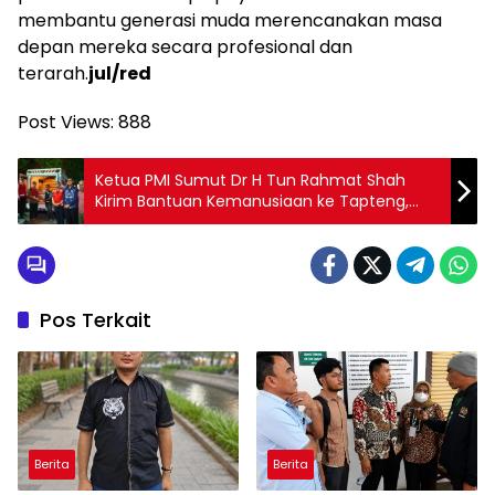
membantu generasi muda merencanakan masa
depan mereka secara profesional dan
terarah.
jul/red
Post Views:
888
Ketua PMI Sumut Dr H Tun Rahmat Shah
Kirim Bantuan Kemanusiaan ke Tapteng,
Sibolga, Langkat dan Tapsel
Pos Terkait
Berita
Berita