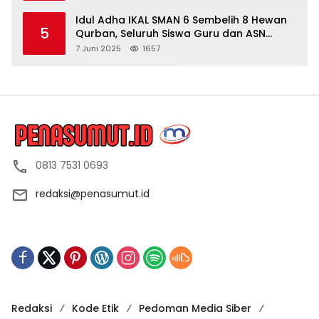
Idul Adha IKAL SMAN 6 Sembelih 8 Hewan
5
Qurban, Seluruh Siswa Guru dan ASN
Dapat Daging
7 Juni 2025
1657
0813 7531 0693
redaksi@penasumut.id
Redaksi
Kode Etik
Pedoman Media Siber