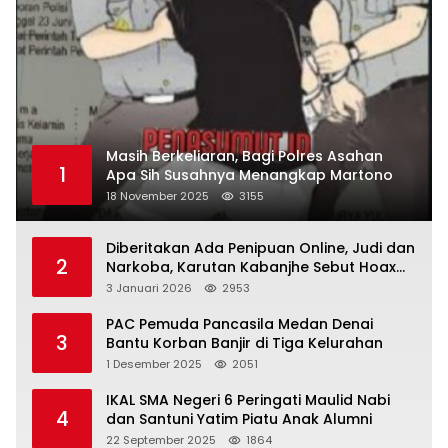
Masih Berkeliaran, Bagi Polres Asahan
1
Apa Sih Susahnya Menangkap Martono
18 November 2025
3155
Diberitakan Ada Penipuan Online, Judi dan
2
Narkoba, Karutan Kabanjhe Sebut Hoax
dan Berita Tak Beryanggungjawab
3 Januari 2026
2953
PAC Pemuda Pancasila Medan Denai
3
Bantu Korban Banjir di Tiga Kelurahan
1 Desember 2025
2051
IKAL SMA Negeri 6 Peringati Maulid Nabi
4
dan Santuni Yatim Piatu Anak Alumni
22 September 2025
1864